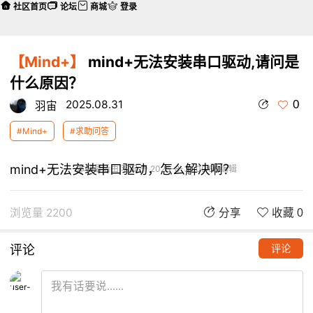
社区首页
论坛
商城
登录
【Mind+】
mind+无法安装串口驱动,请问是
什么原因？
0
2025.08.31
羽宙
#Mind+
#求助问答
mind+无法安装串口驱动，怎么解决啊？
本帖最后由 羽宙 于 2025-8-31 09:56 编辑
浏览量 2200
分享
收藏 0
评论
评论