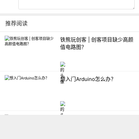
推荐阅读
铁熊玩创客 | 创客项目缺少高颜
值电路图？
想入门Arduino怎么办？
【掌控】mPython编程与教学
软件平台汇总