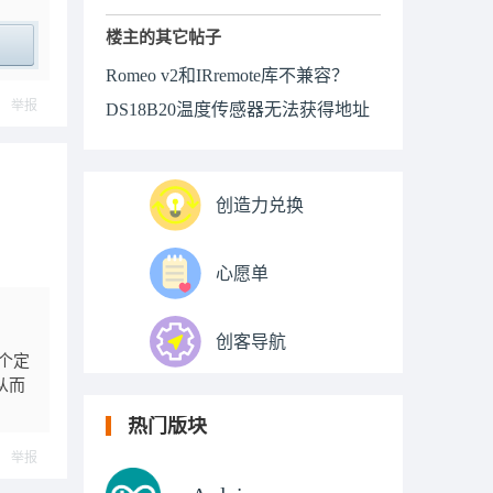
楼主的其它帖子
Romeo v2和IRremote库不兼容？
ply
举报
DS18B20温度传感器无法获得地址
创造力兑换
心愿单
创客导航
个定
从而
热门版块
举报