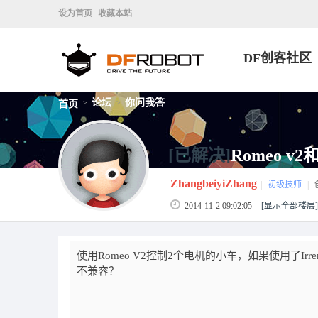
设为首页
收藏本站
DF创客社区
论坛
你问我答
首页
>
>
[已解决]
Romeo v
ZhangbeiyiZhang
|
初级技师
|
2014-11-2 09:02:05
[显示全部楼层]
使用Romeo V2控制2个电机的小车，如果使用了Irremo
不兼容？