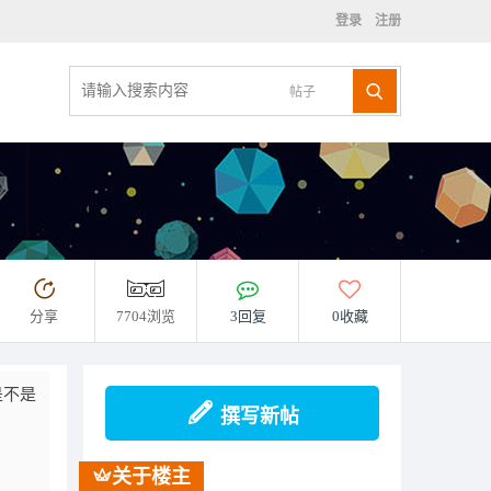
登录
注册
帖子
分享
7704浏览
3回复
0收藏
，是不是
撰写新帖
关于楼主