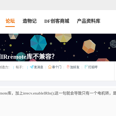
论坛
造物记
DF创客商城
产品资料库
2和IRremote库不兼容？
创造力：
|
帖子：
|
发消息
|
串个门
|
加好友
|
打招呼
te库，加上irrecv.enableIRIn();这一句就会导致只有一个电机转