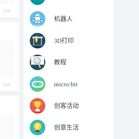
举报
机器人
3D打印
教程
micro:bit
举报
创客活动
创意生活