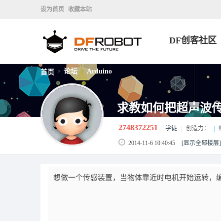
设为首页
收藏本站
DF创客社区
论坛
Arduino
首页
>
>
求教如何把超声波
2748372251
|
学徒
|
创造力：
|
2014-11-6 10:40:45
[显示全部楼层]
想做一个传感装置，当物体靠近时电机开始运转，编