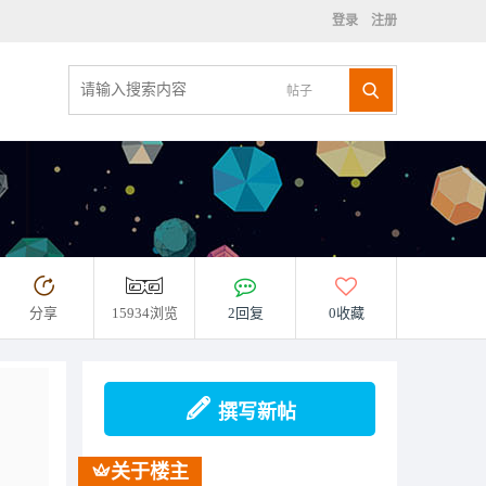
登录
注册
帖子
分享
15934浏览
2回复
0收藏
撰写新帖
关于楼主