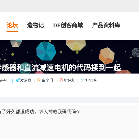
论坛
造物记
DF创客商城
产品资料库
传感器和直流减速电机的代码揉到一起
帖子：
|
发消息
|
串个门
|
加好友
|
打招呼
了好久都没成功，求大神教我码代码:'(