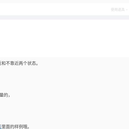
使用道具
近和不靠近两个状态。
量的，
否
里面的样例哦。