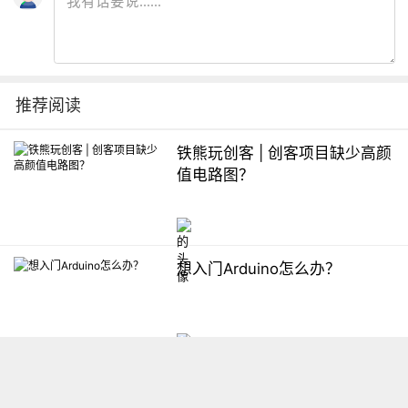
推荐阅读
铁熊玩创客 | 创客项目缺少高颜
值电路图？
想入门Arduino怎么办？
【掌控】mPython编程与教学
软件平台汇总