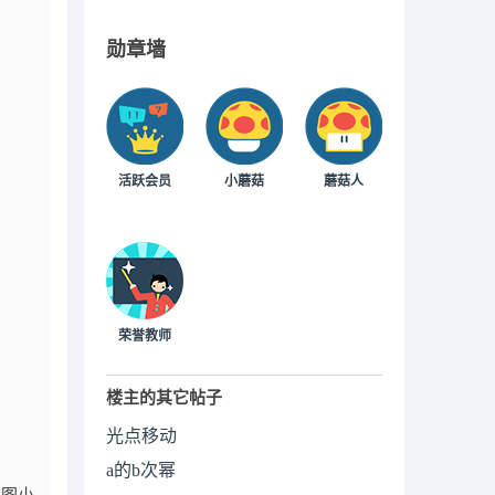
勋章墙
活跃会员
小蘑菇
蘑菇人
荣誉教师
楼主的其它帖子
光点移动
a的b次幂