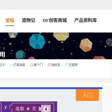
论坛
造物记
DF创客商城
产品资料库
用
帖子：
|
发消息
|
串个门
|
加好友
|
打招呼