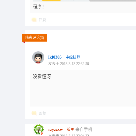
程序！
回复
精彩评论(3)
lkl0305
中级技师
发表于 2018-3-13 22:32:50
没看懂呀
回复
rzyzzxw
来自手机
版主