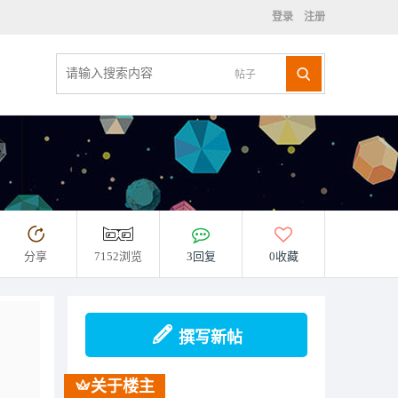
登录
注册
帖子
分享
7152浏览
3回复
0收藏
撰写新帖
关于楼主