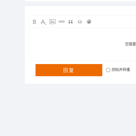
您需
回复
回帖并转播