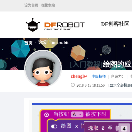
设为首页
收藏本站
DF创客社区
论坛
micro:bit
首页
>
>
[入门教程]
绘图的应
zhenglw
|
中级技师
|
创造力：
|
2018-3-13 18:13:56
[显示全部楼层]