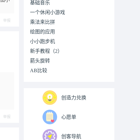
P绘图小
基础音乐
一个休闲小游戏
举报
乘法来比拼
绘图的应用
小小跑步机
新手教程（2）
箭头旋转
AB比较
创造力兑换
心愿单
举报
创客导航