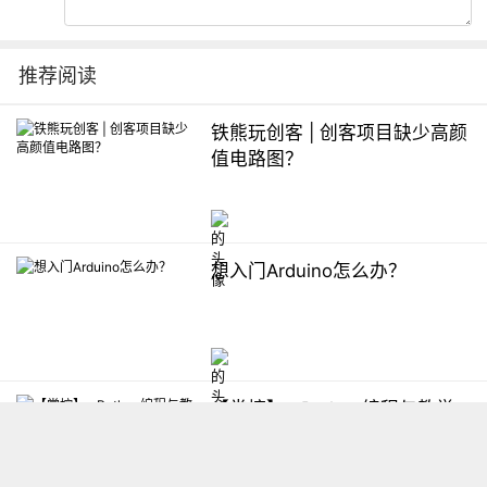
推荐阅读
铁熊玩创客 | 创客项目缺少高颜
值电路图？
想入门Arduino怎么办？
【掌控】mPython编程与教学
软件平台汇总