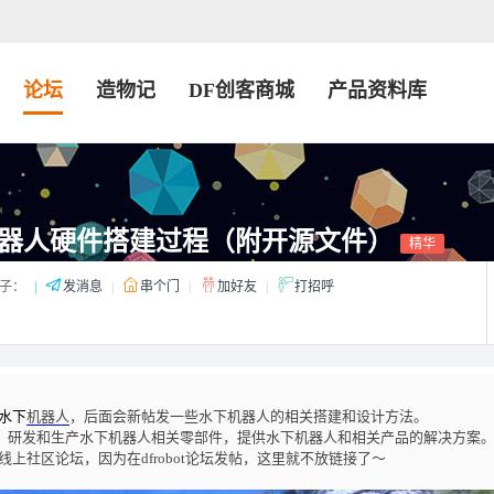
论坛
造物记
DF创客商城
产品资料库
器人硬件搭建过程（附开源文件）
精华
子：
|
发消息
|
串个门
|
加好友
|
打招呼
水下
机器人
，后面会新帖发一些水下机器人的相关搭建和设计方法。
队，研发和生产水下机器人相关零部件，提供水下机器人和相关产品的解决方案
社区论坛，因为在dfrobot论坛发帖，这里就不放链接了～