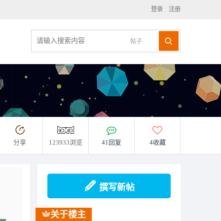
登录
注册
帖子
分享
123933浏览
41回复
4收藏
撰写新帖
。
关于楼主