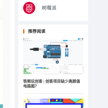
树莓派
推荐阅读
铁熊玩创客 | 创客项目缺少高颜值
电路图？