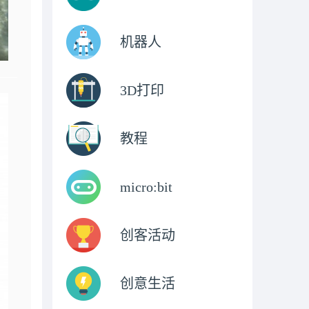
机器人
3D打印
教程
micro:bit
创客活动
创意生活