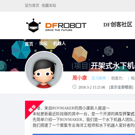
设为首页
收藏本站
DF创客社区
论坛
机器人
首页
>
>
[项目]
开架式水下机
周小康
|
见习技师
|
创造力：
|
帖
2018-3-2 15:21:06
[显示全部楼层]
哈喽，来自ROVMAKER的周小康新人报道～
本帖更新最近阶段做的其中一台，是一个开源的典型
开架式
先简单介绍一下ROVMAKER，我们是一个水下机器人团
我们搭建了一个聚集专业海洋工程师和水下机器人爱好者的线上