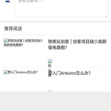
推荐阅读
铁熊玩创客 | 创客项目缺少高颜
值电路图？
想入门Arduino怎么办？
【掌控】mPython编程与教学
软件平台汇总