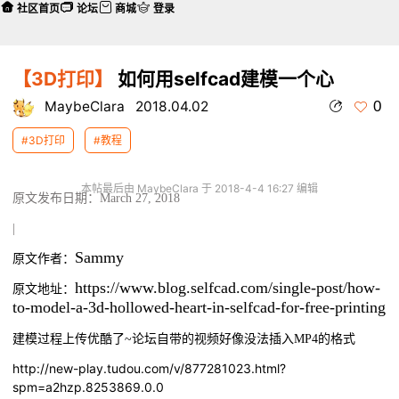
社区首页
论坛
商城
登录
【3D打印】
如何用selfcad建模一个心
0
MaybeClara
2018.04.02
#3D打印
#教程
本帖最后由 MaybeClara 于 2018-4-4 16:27 编辑
原文发布日期：March 27, 2018
|
Sammy
原文作者：
https://www.blog.selfcad.com/single-post/how-
原文地址：
to-model-a-3d-hollowed-heart-in-selfcad-for-free-printing
建模过程上传优酷了~论坛自带的视频好像没法插入MP4的格式
http://new-play.tudou.com/v/877281023.html?
spm=a2hzp.8253869.0.0