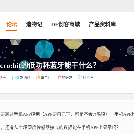
论坛
造物记
DF创客商城
产品资料库
cro:bit的低功耗蓝牙能干什么？
帖子：
|
发消息
|
串个门
|
加好友
|
打招呼
通过手机APP控制（APP要自己写，可是不会:'(呜呜），手机APP和m
机上吗，还有从土壤湿度传感器接收的数据能在手机APP上显示吗？