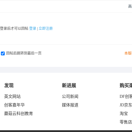
高
要登录后才可以回帖
登录
|
立即注册
回帖后跳转到最后一页
本版
发现
新进展
购买
英文网站
公司新闻
DF创
创客嘉年华
媒体报道
JD京
蘑菇云科创教育
淘宝
零售店