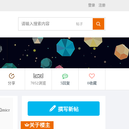
登录
注册
帖子
分享
7052浏览
5回复
0收藏
撰写新帖
icr
关于楼主