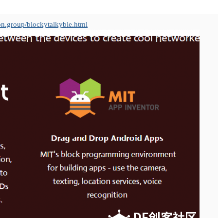
on.group/blockytalkyble.html