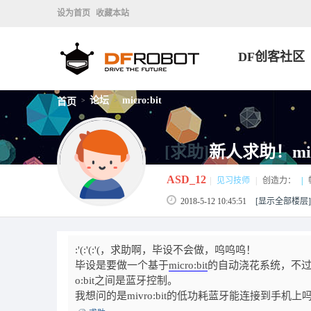
设为首页
收藏本站
DF创客社区
论坛
micro:bit
首页
>
>
[求助]
新人求助！mi
ASD_12
|
见习技师
|
创造力：
|
2018-5-12 10:45:51
[显示全部楼层]
:'(:'(:'(，求助啊，毕设不会做，呜呜呜！
毕设是要做一个基于
micro:bit
的自动浇花系统，不过要
o:bit之间是蓝牙控制。
我想问的是mivro:bit的低功耗蓝牙能连接到手