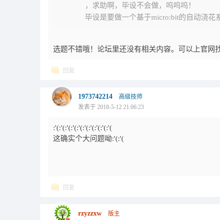
，求助啊，毕设不会做，呜呜呜！
毕设是要做一个基于micro:bit的自动浇花系
选题不错哦！论坛里还没有相关内容。可以上官网
回复
1973742214
高级技师
发表于 2018-5-12 21:06:23
:'(:'(:'(:'(:'(:'(:'(:'(:'(:'(
这确实个大问题呦:'(:'(
回复
rzyzzxw
版主