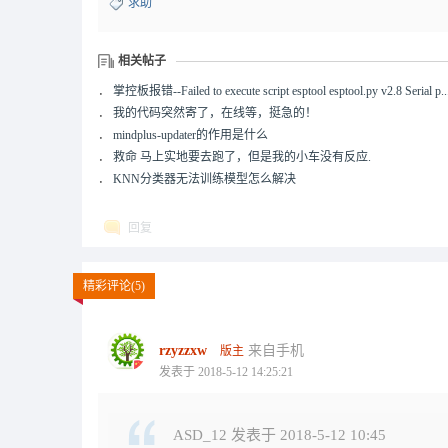
求助
相关帖子
．
掌控板报错--Failed to execute script esptool esptool.py v2.8 Serial p..
．
我的代码突然寄了，在线等，挺急的！
．
mindplus-updater的作用是什么
．
救命 马上实地要去跑了，但是我的小车没有反应.
．
KNN分类器无法训练模型怎么解决
回复
精彩评论(5)
rzyzzxw
来自手机
版主
发表于 2018-5-12 14:25:21
ASD_12 发表于 2018-5-12 10:45