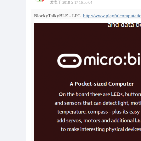
发表于 2018-5-17 16:55:04
BlockyTalkyBLE - LPC
http://www.playfulcomputati