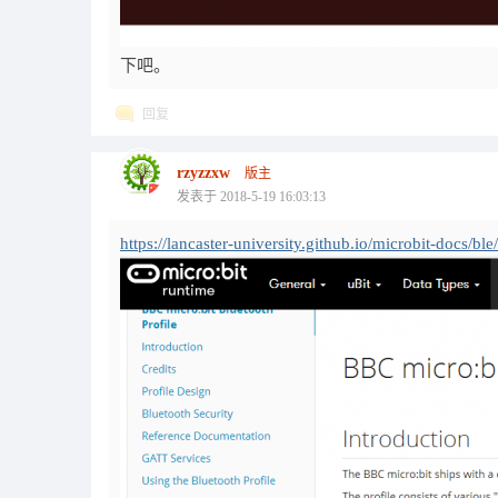
下吧。
回复
rzyzzxw
版主
发表于 2018-5-19 16:03:13
https://lancaster-university.github.io/microbit-docs/ble/