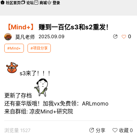
社区首页
论坛
商城
登录
【Mind+】
赚到一百亿s3和s2重发！
0
2025.09.09
莫凡老师
#Mind+
#项目分享
s3来了！！！
更新了存档
还有豪华版哦！加我vx免费领：ARLmomo
来自群组:
凉皮Mind+研究院
浏览量 1527
分享
收藏 0