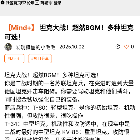
社区首页
论坛
商城
登录
【Mind+】
坦克大战！超然BGM！多种坦克
可选！
0
2025.10.02
爱玩植僵的小毛毛
#Mind+
#项目分享
坦克大战！超然BGM！多种坦克可选！
你是二战时期的一名苏联坦克兵，在突进时遭到大量
德国坦克歼击车阻碍。你需要驾驶坦克和他们搏斗，
同时搜金钱以强化自己的装备。
商店兵种：T-60：轻型坦克，是你的初始坦克，机动
性很强，但攻防很差，很吃操作
T-34：中型坦克，机动性和攻防适中，在现实中是
二战时最好的中型坦克 KV-85：重型坦克，攻防很