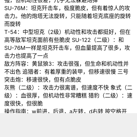
强，但机动性很差，几乎无法躲避炮弹
SU-76M：坦克歼击车，极度脆皮，但有着惊人的攻
击力。他的炮塔无法旋转，只能随着坦克底座的旋转
而旋转
T-54：中型坦克（2级）机动性和攻击都挺好，但在
高等敌军坦克面前有些脆皮 SU-122（二级）：和
SU-76M一样是坦克歼击车，但血量提高了很多，攻
击力也提高了一点
敌方阵容：黄鼠狼3：攻击很强，但生命和机动性并
不出色 追猎者：有着厚重的装甲，但移速很慢 三号
突击炮：移速很快，但有点脆皮
灰熊（二级）：攻击力很离谱，但速度不快 象式（二
级）：血很厚，但机动性非常糟糕 猎豹（二级）：速
度很快，但很脆
操作指南：w前进，后退，a左转，d右转 按空格开
炮，←→键调整炮塔
鉴于作者水平较低，请各位大佬多多指教！