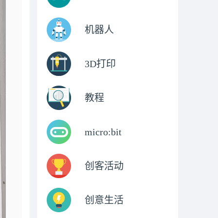
机器人
3D打印
教程
micro:bit
创客活动
创意生活