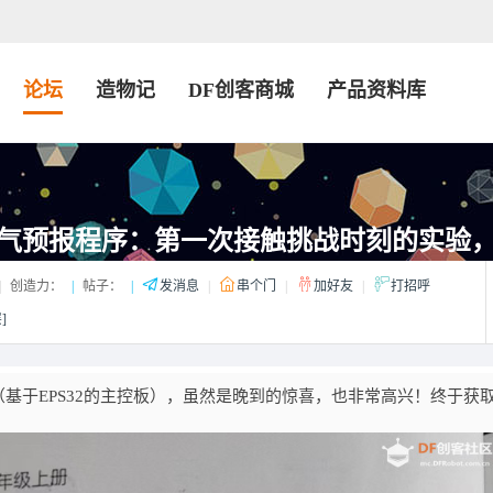
论坛
造物记
DF创客商城
产品资料库
气预报程序：第一次接触挑战时刻的实验，选
|
创造力：
|
帖子：
|
发消息
|
串个门
|
加好友
|
打招呼
]
（基于EPS32的主控板），虽然是晚到的惊喜，也非常高兴！终于获