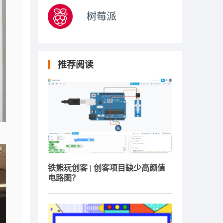
树莓派
推荐阅读
铁熊玩创客 | 创客项目缺少高颜值
电路图？