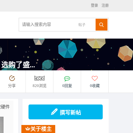
登录
注册
帖子
购了盛...
分享
820浏览
0回复
0收藏
取硬件
撰写新帖
关于楼主