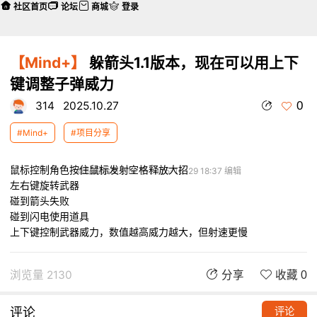
社区首页
论坛
商城
登录
【Mind+】
躲箭头1.1版本，现在可以用上下
键调整子弹威力
0
314
2025.10.27
#Mind+
#项目分享
鼠标控制角色
按住鼠标发射
空格释放大招
本帖最后由 314 于 2025-10-29 18:37 编辑
左右键旋转武器
碰到箭头失败
碰到闪电使用道具
上下键控制武器威力，数值越高威力越大，但射速更慢
浏览量 2130
分享
收藏 0
评论
评论