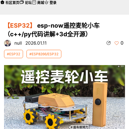
社区首页
论坛
商城
登录
【ESP32】
esp-now遥控麦轮小车
（c++/py代码讲解+3d全开源）
0
null
2026.01.11
#ESP32
#ESP8266/ESP32