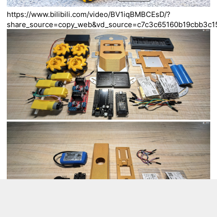
https://www.bilibili.com/video/BV1iqBMBCEsD/?
share_source=copy_web&vd_source=c7c3c65160b19cbb3c