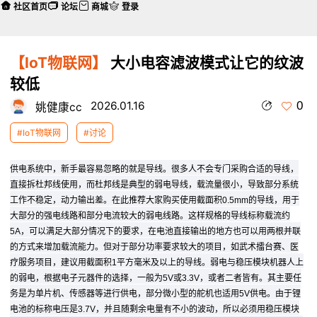
社区首页
论坛
商城
登录
【IoT物联网】
大小电容滤波模式让它的纹波
较低
0
2026.01.16
姚健康cc
#IoT物联网
#讨论
供电系统中，新手最容易忽略的就是导线。很多人不会专门采购合适的导线，
直接拆杜邦线使用，而杜邦线是典型的弱电导线，载流量很小，导致部分系统
工作不稳定，动力输出差。在此推荐大家购买使用截面积0.5mm的导线，用于
大部分的强电线路和部分电流较大的弱电线路。这样规格的导线标称载流约
5A，可以满足大部分情况下的要求，在电池直接输出的地方也可以用两根并联
的方式来增加载流能力。但对于部分功率要求较大的项目，如武术擂台赛、医
疗服务项目，建议用截面积1平方毫米及以上的导线。弱电与稳压模块机器人上
的弱电，根据电子元器件的选择，一般为5V或3.3V，或者二者皆有。其主要任
务是为单片机、传感器等进行供电，部分微小型的舵机也适用5V供电。由于锂
电池的标称电压是3.7V，并且随剩余电量有不小的波动，所以必须用稳压模块