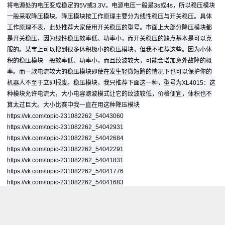
将电源处的电压变成稳定的5V或3.3V。电源电压一般是3s或4s，所以稳压模块
一般采取降压模块。降压模块按工作原理主要分为线性稳压与开关稳压。具体
工作原理不表，此处推荐大家使用开关稳压的型号。市面上大部分降压模块都
是开关稳压，因为线性稳压效率低、功率小，而开关稳压的缺点基本是可以克
服的。某宝上可以搜到很多体积极小的稳压模块，但我不推荐这些。因为小体
积的稳压模块一般效率低、功率小，而且纹波较大，可能会增加意外故障的概
率。而一款电流较大的稳压模块即使在发生轻微短路的情况下也可以保护你的
机器人不至于立即报废。稳压模块，我只推荐下面这一种，型号为XL4015：这
种模块允许电流大，大小电容滤波模式让它的纹波较低，价格便宜，体积也不
算太过巨大。大小比赛中我一直在用这种降压模块
https://vk.com/topic-231082262_54043060
https://vk.com/topic-231082262_54042931
https://vk.com/topic-231082262_54042684
https://vk.com/topic-231082262_54042291
https://vk.com/topic-231082262_54041831
https://vk.com/topic-231082262_54041776
https://vk.com/topic-231082262_54041683
https://vk.com/topic-231082262_54041732
https://vk.com/topic-231082262_54040339
https://vk.com/topic-231082262_54037882