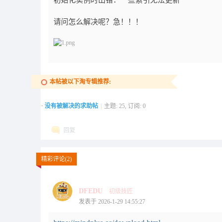
初始化实例时出错：一些索引无法更新
请问怎么解决呢？急！！！
本帖被以下淘专辑推荐:
·
没有被解决的求助帖
|
主题: 25, 订阅: 0
回复
精彩评论(2)
DFEDU
初级技匠
发表于 2026-1-29 14:55:27