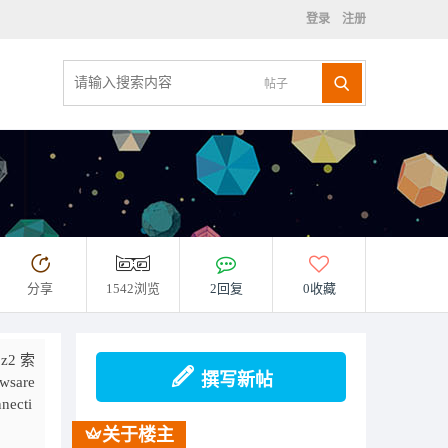
登录
注册
帖子
分享
1542浏览
2回复
0收藏
z2 索
撰写新帖
 wsare
nnecti
关于楼主