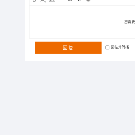
您需
回复
回帖并转播