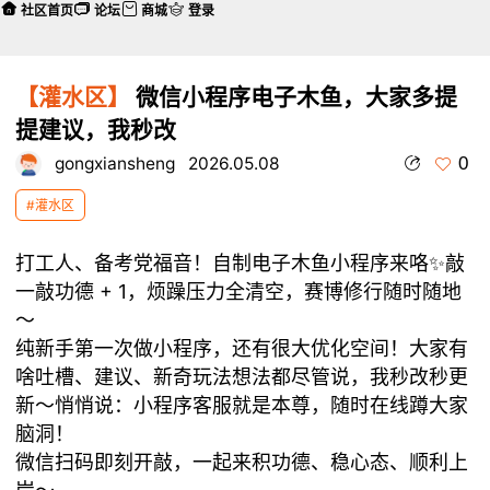
社区首页
论坛
商城
登录
【灌水区】
微信小程序电子木鱼，大家多提
提建议，我秒改
0
gongxiansheng
2026.05.08
#灌水区
打工人、备考党福音！自制电子木鱼小程序来咯✨敲
一敲功德 + 1，烦躁压力全清空，赛博修行随时随地
～
纯新手第一次做小程序，还有很大优化空间！大家有
啥吐槽、建议、新奇玩法想法都尽管说，我秒改秒更
新～悄悄说：小程序客服就是本尊，随时在线蹲大家
脑洞！
微信扫码即刻开敲，一起来积功德、稳心态、顺利上