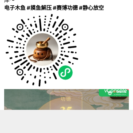
岸～
电子木鱼 #摸鱼解压 #赛博功德 #静心放空