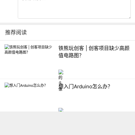
推荐阅读
铁熊玩创客 | 创客项目缺少高颜
值电路图？
想入门Arduino怎么办？
【掌控】mPython编程与教学
软件平台汇总