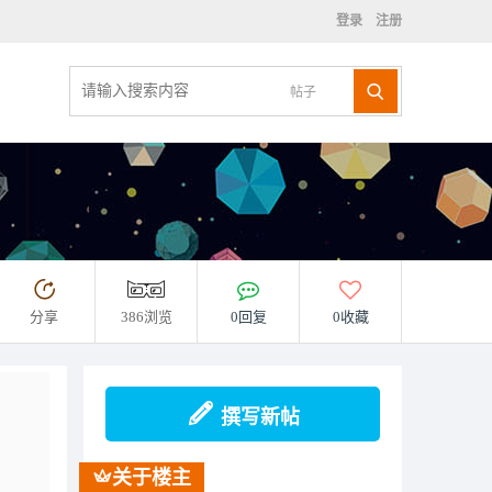
登录
注册
帖子
分享
386浏览
0回复
0收藏
撰写新帖
关于楼主