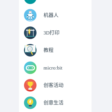
机器人
3D打印
教程
micro:bit
创客活动
创意生活