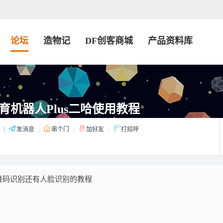
论坛
造物记
DF创客商城
产品资料库
育机器人Plus二哈使用教程
|
发消息
|
串个门
|
加好友
|
打招呼
维码识别还有人脸识别的教程