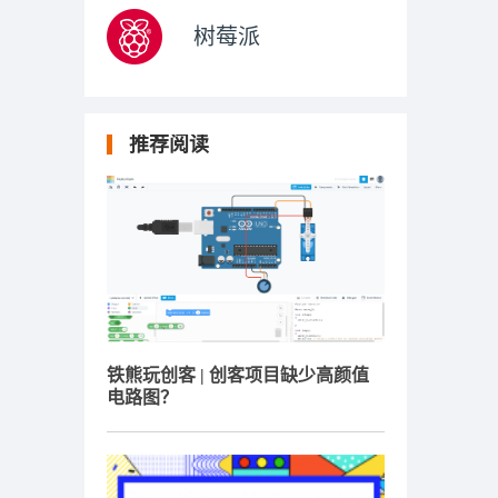
树莓派
推荐阅读
铁熊玩创客 | 创客项目缺少高颜值
电路图？