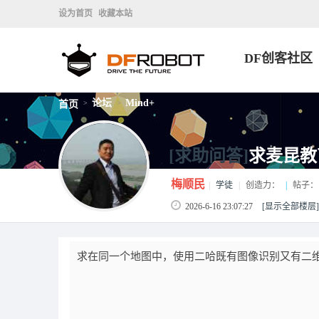
设为首页
收藏本站
DF创客社区
论坛
Mind+
首页
>
>
[求助问答]
求麦昆教
梅顺民
|
学徒
|
创造力：
|
帖子：
2026-6-16 23:07:27
[显示全部楼层]
求在同一个地图中，使用二哈既有图像识别又有二