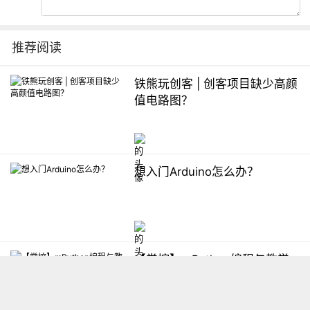
推荐阅读
铁熊玩创客 | 创客项目缺少高颜
值电路图？
想入门Arduino怎么办？
【掌控】mPython编程与教学
软件平台汇总