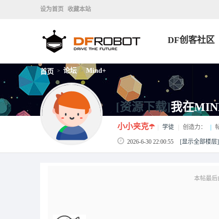
设为首页
收藏本站
DF创客社区
论坛
Mind+
首页
>
>
[资源下载]
我在MI
小小夹克☂️
|
学徒
|
创造力：
|
2026-6-30 22:00:55
[显示全部楼层]
本帖最后由 