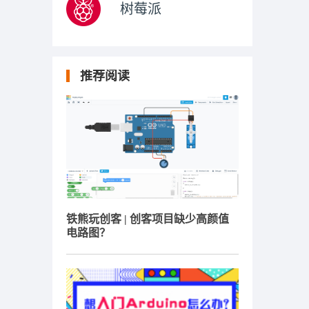
树莓派
推荐阅读
铁熊玩创客 | 创客项目缺少高颜值
电路图？