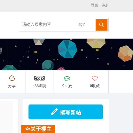
登录
注册
帖子
分享
488浏览
0回复
0收藏
撰写新帖
关于楼主