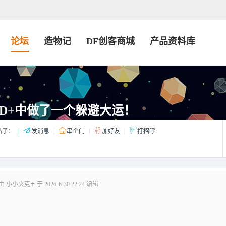
论坛
造物记
DF创客商城
产品资料库
ND+中做了一个躲避大运！
帖子：
|
发消息
|
串个门
|
加好友
|
打招呼
小小夹克☂️ 于 2026-6-30 22:24 编辑