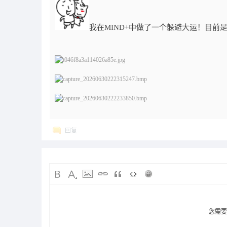
我在MIND+中做了一个躲避大运！目前
回复
您需