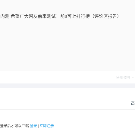
是内测 希望广大网友前来测试！前8可上排行榜（评论区报告）
使用道具
高
要登录后才可以回帖
登录
|
立即注册