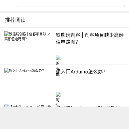
推荐阅读
铁熊玩创客 | 创客项目缺少高颜
值电路图？
想入门Arduino怎么办？
【掌控】mPython编程与教学
软件平台汇总