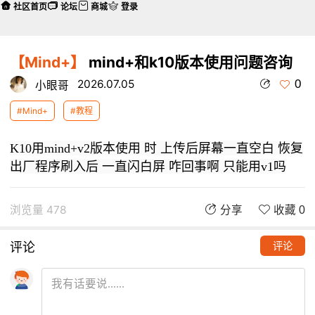
社区首页
论坛
商城
登录
【Mind+】
mind+和k10版本使用问题咨询
0
2026.07.05
小眼哥
#Mind+
#教程
K10用mind+v2版本使用 时 上传后屏幕一直空白 恢复
出厂程序刷入后 一直闪白屏 咋回事啊 只能用v1吗
浏览量 478
分享
收藏 0
评论
评论