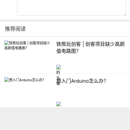
推荐阅读
铁熊玩创客 | 创客项目缺少高颜
值电路图？
想入门Arduino怎么办？
【掌控】mPython编程与教学
软件平台汇总