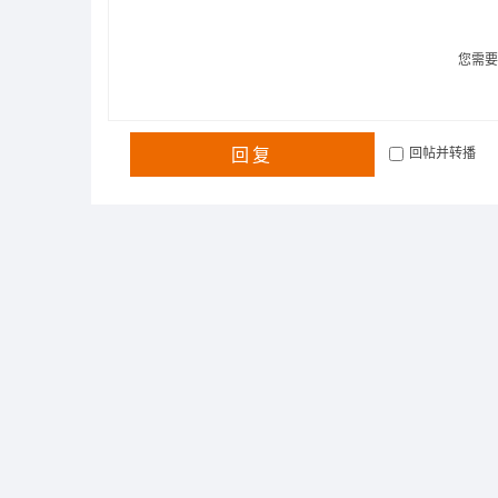
您需
回复
回帖并转播