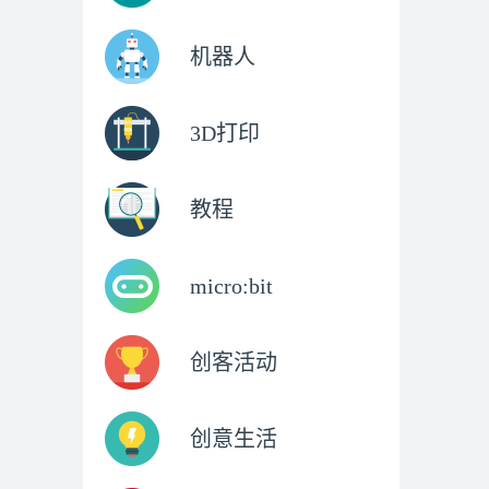
机器人
3D打印
教程
micro:bit
创客活动
创意生活