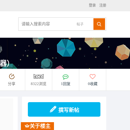
登录
注册
帖子
音器）
分享
8322浏览
1回复
0收藏
撰写新帖
关于楼主