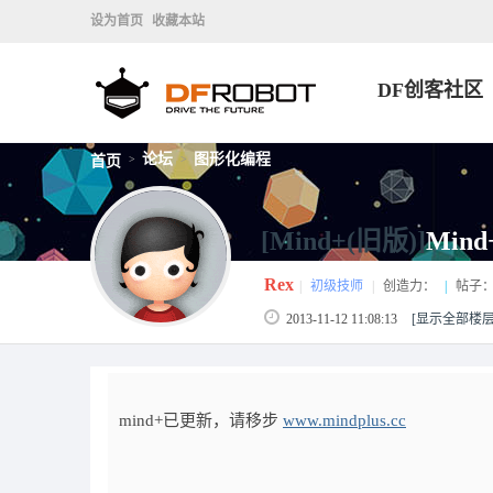
设为首页
收藏本站
DF创客社区
论坛
图形化编程
首页
>
>
[Mind+(旧版)]
Min
Rex
|
初级技师
|
创造力：
|
帖子
2013-11-12 11:08:13
[显示全部楼层
mind+已更新，请移步
www.mindplus.cc