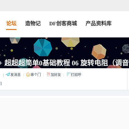
论坛
造物记
DF创客商城
产品资料库
d+ 超超超简单0基础教程 06 旋转电阻（调
：
|
发消息
|
串个门
|
加好友
|
打招呼
]