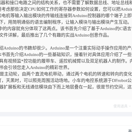
、存储器和接口电路之间的结构关系，也不需要了解数据总线、地址总线
虑那些决定CPU如何工作的寄存器参数如何设置，您可以把Ardui
机等输入输出模块的传输线连接到Arduino控制器的哪个端子上
支撑下，用简明通俗的语言编制程序，让输入模块与输出模块产生互动。
中的内容就充分体现了这两点。该书首先介绍了基于Arduino的C语
文件详解，最后推出了几个有趣的实战Arduino创意作品。
rduino的书籍却很少。Arduino是一个注重实际动手操作应用的
首先介绍Arduino的一些基础知识，接着针对具体应用介绍了一
成了具有视频监*控功能的履带车、遥控机械臂以及双足机器人的制作。
书会引领您走入Arduino的精彩世界。
主动轮，由两个直流电机带动，通过两个电机的转速和转向的变
天黑时，可以照亮周围活动场地。小车的电控系统源于DFrobot
传感器扩展板和无线通信模块由下而上地层叠在一起，很是节约空间，
使用道具
高