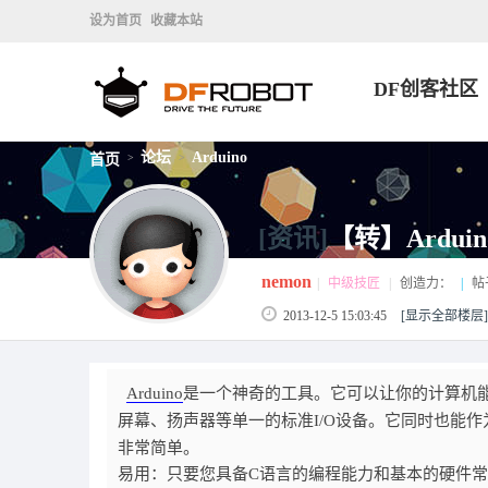
设为首页
收藏本站
DF创客社区
论坛
Arduino
首页
>
>
[资讯]
【转】Ardu
nemon
|
中级技匠
|
创造力：
|
帖
2013-12-5 15:03:45
[显示全部楼层]
Arduino
是一个神奇的工具。它可以让你的计算机
屏幕、扬声器等单一的标准I/O设备。它同时也能
非常简单。
易用：只要您具备C语言的编程能力和基本的硬件常识