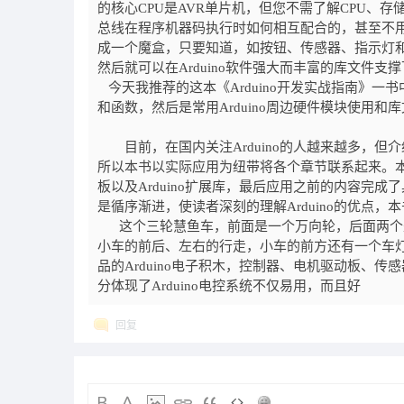
的核心CPU是AVR单片机，但您不需了解CPU
总线在程序机器码执行时如何相互配合的，甚至不用考
成一个魔盒，只要知道，如按钮、传感器、指示灯和电
然后就可以在Arduino软件强大而丰富的库文件
今天我推荐的这本《Arduino开发实战指南》一书
和函数，然后是常用Arduino周边硬件模块使用和库
目前，在国内关注Arduino的人越来越多，但介绍A
所以本书以实际应用为纽带将各个章节联系起来。本书
板以及Arduino扩展库，最后应用之前的内容完
是循序渐进，使读者深刻的理解Arduino的优点，本
这个三轮慧鱼车，前面是一个万向轮，后面两个是
小车的前后、左右的行走，小车的前方还有一个车灯，
品的Arduino电子积木，控制器、电机驱动板、
分体现了Arduino电控系统不仅易用，而且好
回复