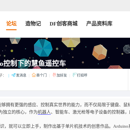
论坛
造物记
DF创客商城
产品资料库
ino控制下的慧鱼遥控车
子：
|
发消息
|
串个门
|
加好友
|
打招呼
能够拥有更强的感应、控制真实世界的能力，而不仅局限于键盘、鼠
作为独立的核心，作为
机器人
、智能车、激光枪等电子设备的控制器，
，就可以立即上手，制作出基于单片机技术的创意作品。Arduino