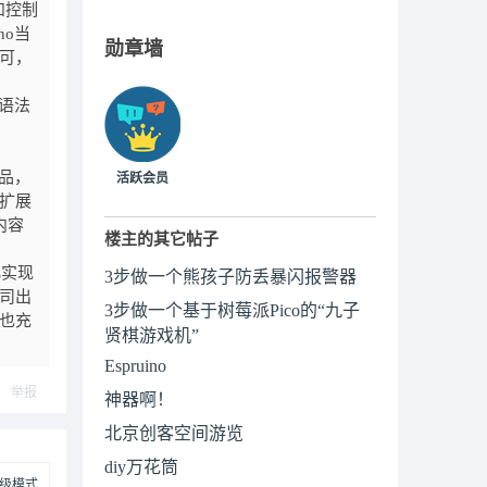
和控制
no当
勋章墙
即可，
言语法
产品，
活跃会员
些扩展
内容
楼主的其它帖子
化实现
3步做一个熊孩子防丢暴闪报警器
公司出
3步做一个基于树莓派Pico的“九子
这也充
贤棋游戏机”
Espruino
举报
神器啊！
北京创客空间游览
diy万花筒
级模式