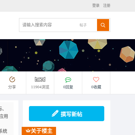
登录
注册
帖子
分享
11904浏览
0回复
0收藏
标、
撰写新帖
应用
关于楼主
系统