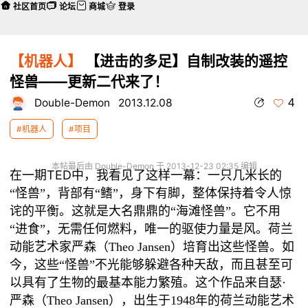
社区首页
论坛
商城
登录
【机器人】
【进击的多足】自制改装的遥控
怪兽——更新二代来了！
4
Double-Demon
2013.12.08
#机器人
#项目
本帖最后由 Double-Demon 于 2013-12-23 02:35 编辑
在一期TED
一只几米长的
中，我看见了这样一幕：
“
怪兽
”
，背部有
“
鳍
”
，身下有脚，整体保持着令人惊
诧的平衡。这就是大名鼎鼎的
“
海滩怪兽
”
。它不用
“
进食
”
，无需任何燃料，唯一的驱使力量是风。荷兰
动能艺术家严森（
Theo Jansen
）培育出这些怪兽。如
今，这些
“
怪兽
”
不光能够躲避各种天敌，而且甚至可
这个作品来自瑟
以具有了生物的最基本能力繁殖。
·
，出生于
的荷兰动能艺术
严森（
Theo Jansen
）
1948
年