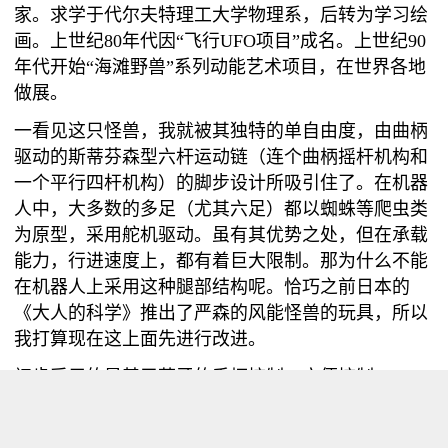
家。求学于代尔夫特理工大学物理系，后转为学习绘
画。上世纪
80
年代因
“
飞行
UFO
项目
”
成名。上世纪
90
年代开始
“
海滩野兽
”
系列动能艺术项目，在世界各地
做展。
一看见这只怪兽，我就被其独特的单自由度，由曲柄
驱动的斯蒂芬森型六杆运动链（连个曲柄摇杆机构和
一个平行四杆机构）的脚步设计所吸引住了。在机器
人中，大多数的多足（尤其六足）都以蜘蛛等爬虫类
为原型，采用舵机驱动。虽有其优势之处，但在承载
能力，行进速度上，都有着巨大限制。那为什么不能
在机器人上采用这种腿部结构呢。恰巧之前日本的
《大人的科学》推出了严森的风能怪兽的玩具，所以
我打算现在这上面先进行改进。
初步采用的是基于蓝牙的手柄控制，方便控制~