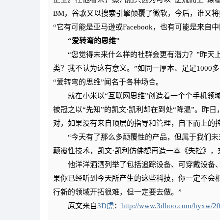
BM，谷歌又以搜索引擎颠覆了微软，今后，谁又将
“它有可能是亚马逊或Facebook，也有可能是来自
“爱转弯的思维”
“您觉得未来什么样的社群会更有潜力？”昨天上
类？我不认为这有意义。”如同一厚本、足足100
“爱转弯的思维”闻名于各种场合。
就在小米以“互联网思维”创造着一个个手机领域
被冠之以“先知”的凯文·凯利却在到处“降温”。昨
对，如果没有来自顶层的指导和管理，自下而上的
“今天有了那么多颠覆性的产品，但属于我们未来
颠覆性技术，凯文·凯利仿佛想再造一本《失控》，
他洋洋洒洒列举了包括追踪设备、可穿戴设备、网
果你已经听到今天所产生的这些科技，你一定不会
行新的领域开拓很难，但一定要去做。”
原文来自
3D虎
：
http://www.3dhoo.com/hyxw/2