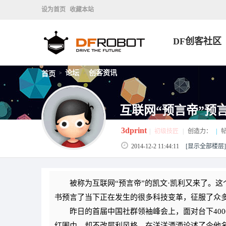
设为首页
收藏本站
DF创客社区
论坛
创客资讯
首页
>
>
互联网“预言帝”预
3dprint
|
初级技匠
|
创造力：
|
帖
2014-12-2 11:44:11
[显示全部楼层]
被称为互联网“预言帝”的凯文·凯利又来了。这
书预言了当下正在发生的很多科技变革，征服了众多
昨日的首届中国社群领袖峰会上，面对台下400
红围巾，却不改犀利风格。在洋洋洒洒论述了令他名声