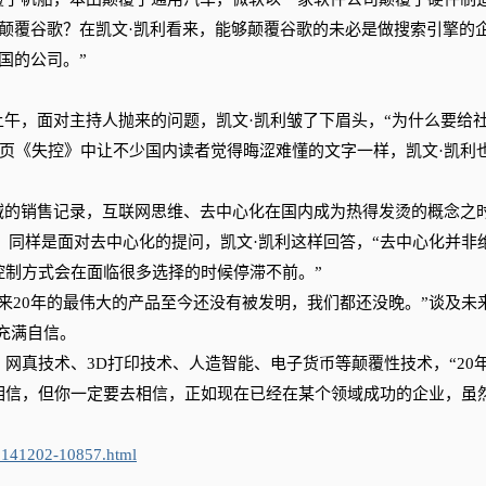
颠覆谷歌？在凯文·凯利看来，能够颠覆谷歌的未必是做搜索引擎的
中国的公司。”
午，面对主持人抛来的问题，凯文·凯利皱了下眉头，“为什么要给
0多页《失控》中让不少国内读者觉得晦涩难懂的文字一样，凯文·凯利
的销售记录，互联网思维、去中心化在国内成为热得发烫的概念之
日，同样是面对去中心化的提问，凯文·凯利这样回答，“去中心化并非
控制方式会在面临很多选择的时候停滞不前。”
20年的最伟大的产品至今还没有被发明，我们都还没晚。”谈及未
充满自信。
真技术、3D打印技术、人造智能、电子货币等颠覆性技术，“20
相信，但你一定要去相信，正如现在已经在某个领域成功的企业，虽
0141202-10857.html