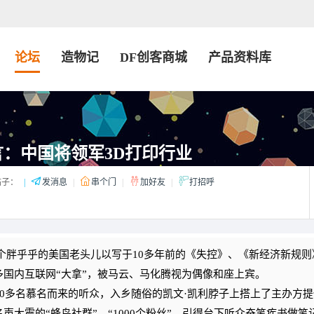
论坛
造物记
DF创客商城
产品资料库
言：中国将领军3D打印行业
子：
|
发消息
|
串个门
|
加好友
|
打招呼
个胖乎乎的美国老头儿以写于10多年前的《失控》、《新经济新规则
国内互联网“大拿”，被马云、马化腾视为偶像和座上宾。
0多名慕名而来的听众，入乡随俗的凯文·凯利脖子上搭上了主办方提
大震的“蜂鸟社群”、“1000个粉丝”，引得台下听众奋笔疾书做笔