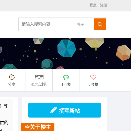
登录
注册
帖子
分享
4171浏览
1回复
0收藏
》等
撰写新帖
供的
关于楼主
记