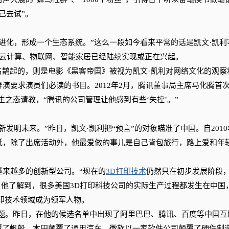
己去试”。
化，形成一个生态系统。”这么一段如今看来平常的话是凯文·凯利
的云计算、物联网、智能家居已经陆续实现或正在兴起。
鹊起的，则是电影《黑客帝国》被视为凯文·凯利对网络文化的观察
演要求演员们必读的书目。2012年2月，腾讯董事局主席马化腾首
之态请教，“腾讯的公司管理让他感到有些‘失控’。”
明未来。”昨日，凯文·凯利把“预言”的对象瞄准了中国。自2010
低，除了出席活动外，他最爱做的事儿是自己背包旅行，路上爱和年
来越多的创新型公司。“现在的
3D打印技术
仍然只在初步发展阶段
，他了解到，很多美国3D打印科技公司的实际生产过程都发生在中国
印技术领域成为领军人物。
。昨日，在他的候选名单中出现了阿里巴巴、腾讯、百度等中国互
覆了帆船，本田颠覆了通用汽车，微软以一家软件公司颠覆了硬件制造