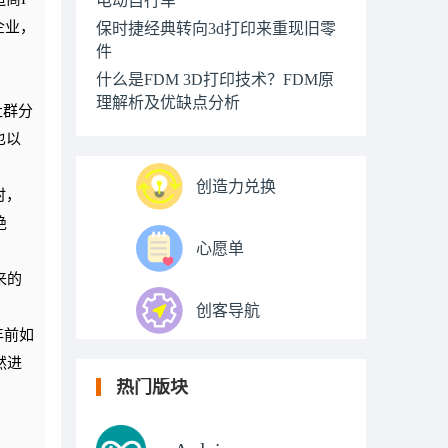
企业，
保时捷经典转向3d打印来重现旧零
件
什么是FDM 3D打印技术？FDM原
理解析及优缺点分析
社群分
也以
创造力兑换
时，
绝
心愿单
来的
创客导航
年前如
然进
热门版块