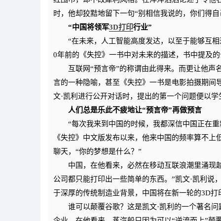
时，他却狡黠地留下一句“别相信我说的，你们得自
“中国将领军
3D打印
行业”
“在未来，人工智能高度发达，以至于能够互相进
0年前的《失控》一书中对未来的描述，书中提及
互联网“预言帝”的称谓由此得来。而更让他声名
言的一种隐喻，甚至《失控》一书是电影拍摄期间导
文·凯利进行公开对话时，提出的第一个问题便以学生
人们总是乐此不疲地让“预言帝”再做预言
“每次我来到中国的时候，我都深信中国正在重新发
《失控》中文版发布以来，他来中国的频率算不上
聊天，“你的梦想是什么？”
中国，在他看来，必然在移动互联浪潮里涌现越
公司都只能打印出一些简单的东西。”凯文·凯利说
于深厚的传统制造业背景，中国将在新一轮的3D打
谁可以颠覆谷歌？这是凯文·凯利的一个著名问题
企业。在他看来，蒸汽船只因为可以“逆流而上”颠