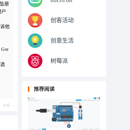
micro:bit
吊坠原
用户
创客活动
告诉他
创意生活
Gor
树莓派
得选
推荐阅读
举报