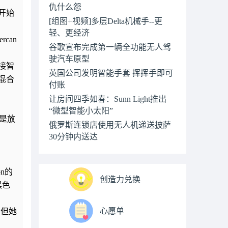
仇什么怨
么开始
[组图+视频]多层Delta机械手--更
轻、更经济
can
谷歌宣布完成第一辆全功能无人驾
驶汽车原型
接智
英国公司发明智能手套 挥挥手即可
混合
付账
让房间四季如春：Sunn Light推出
“微型智能小太阳”
常是放
俄罗斯连锁店使用无人机递送披萨
30分钟内送达
on的
创造力兑换
黑色
心愿单
，但她