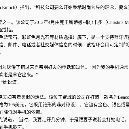
奇（Tom Emrich）指出，“科技公司要么开始秉承时尚为先的理念，要
。该公司于2013年4月由克里斯蒂娜·梅尔卡多（Christina Mer
尾酒戒指。
色蓝宝石、彩虹色月光石等材质选择）底下，是一个支持蓝牙连
信、邮件、电话或者社交媒体信息的时候，该指环会用可定制的
。
，是因为厌倦了错过来自亲朋好友的电话和短信。“因为我的手机通
欢老是拿它出来。”
”她说道。
ly之前，贝克夫妇有着类似的想法。该位于费城的公司在打造一款名为Beac
格为195美元，它采用锥形的非对称设计。它镀有金色、银色或
人们降低对手机的依赖。
贝克说道，“当时，我要走开几分钟，于是跟妻子说我会打她电话
到手机铃声。”