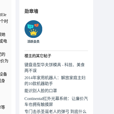
勋章墙
le
这个时
跟她
或电
活跃会员
配的
楼主的其它帖子
售价为
键盘造型华夫饼模具 - 科技、美食
两不误
设备
2014年家用机器人：解放家庭主妇
们身
的10款机器助手
能识别人脸的口罩
Continental红外光幕系统：让廉价汽
车也拥有触摸屏
尔等
专门击杀圣诞老人的弹弓 到底什么