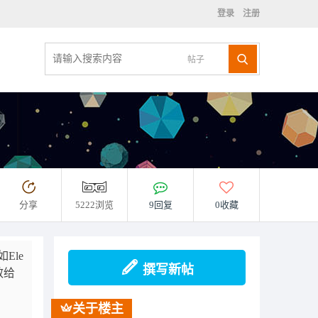
登录
注册
帖子
分享
5222浏览
9回复
0收藏
Ele
撰写新帖
效给
关于楼主