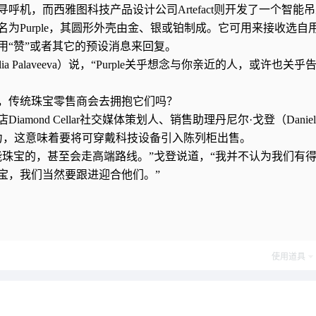
机，而西雅图科技产品设计公司Artefact则开发了一个智能
为Purple，其圆形外壳由金、银或铂制成。它可用来接收选自
用“赞”或者其它的预设消息来回复。
lia Palaveeva）说，“Purple关乎想念与你亲近的人，或许也关乎
，传统珠宝零售商会去拥抱它们吗？
ond Cellar社交媒体策划人、销售助理丹尼尔·戈登（Daniel 
能力，这意味着要将可穿戴科技设备引入陈列柜出售。
能珠宝的，甚至会走高端路线。”戈登说道，“我并不认为我们有
宝，我们当然要跟进迎合他们。”
使用道具