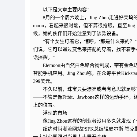
以下是文章主要内容：
8月的一个周六晚上，Jing Zhou走进好
moon，看起来很时髦，但不算很抢眼，直至Jin
候，她的伙伴们开始注意到了该款设备。
“有个女生盯着它，惊呼，‘那是什么来的？’”
们说，它可以通过变色来搭配的穿着，找不着手
话提醒。”
Elemoon由自然白色聚合物制成，带有金
智能手机应用。Jing Zhou称，在众筹平台Kic
399美元。
不久以前，珠宝只要漂亮或者有意思就足够
——不管是像Fitbit、Jawbone这样的运动
上的位置。
浮现的市场
像Jing Zhou这样的创业者没用多久就
纽约时尚潮流网站PSFK总编辑皮尔斯·福克斯（
一大批公司跟时尚界人士展开合作。