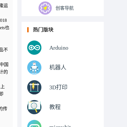
隆运
创客导航
018
ts也
热门版块
Arduino
品不
中国
机器人
计的
季上
3D打印
即
教程
的传