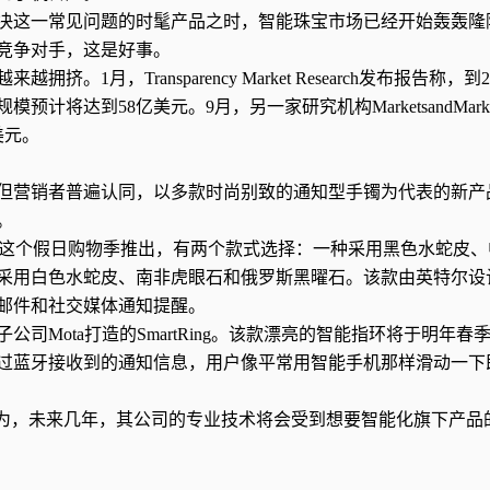
决这一常见问题的时髦产品之时，智能珠宝市场已经开始轰轰隆
竞争对手，这是好事。
月，Transparency Market Research发布报告称，到2
将达到58亿美元。9月，另一家研究机构MarketsandMarke
美元。
但营销者普遍认同，以多款时尚别致的通知型手镯为代表的新产
。
将在这个假日购物季推出，有两个款式选择：一种采用黑色水蛇皮、
采用白色水蛇皮、南非虎眼石和俄罗斯黑曜石。该款由英特尔设
邮件和社交媒体通知提醒。
司Mota打造的SmartRing。该款漂亮的智能指环将于明年春
过蓝牙接收到的通知信息，用户像平常用智能手机那样滑动一下
aro）认为，未来几年，其公司的专业技术将会受到想要智能化旗下产品