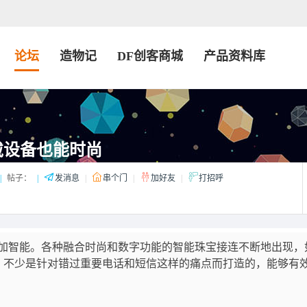
论坛
造物记
DF创客商城
产品资料库
戴设备也能时尚
|
帖子：
|
发消息
|
串个门
|
加好友
|
打招呼
加智能。各种融合时尚和数字功能的智能珠宝接连不断地出现，如
等。当中，不少是针对错过重要电话和短信这样的痛点而打造的，能够有