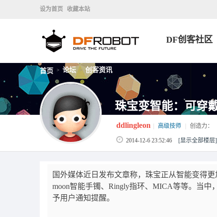
设为首页
收藏本站
DF创客社区
论坛
创客资讯
首页
>
>
珠宝变智能：可穿
ddlingleon
|
高级技师
|
创造力：
2014-12-6 23:52:46
[显示全部楼层]
国外媒体近日发布文章称，珠宝正从智能变得更
moon智能手镯、Ringly指环、MICA等
予用户通知提醒。