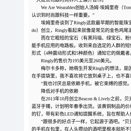
We Are Wearables创始人汤姆·埃姆里
认识到时尚跟科技一样重要。”
埃姆里奇谈到了Ringly这款最早期的智能珠宝之一
do）创立，Ringly看起来就像是常见的金色鸡
而在它粗短的宝石（有黑玛瑙、绿宝石、粉
能手机应用的电路板。收到来自选定的人群的短
形式（4种震动形式和5种颜色）通知它的佩戴者
Ringly的售价为195美元至260美元。
梅尔卡多称，她萌生开发Ringly的想法
在手提袋里，我不喜欢将它放到桌子上，也不喜
“我也讨厌总是依赖手机，被它束缚的感觉。
降低对手机的依赖
在2013年10月创立Beacon & Live
蓝牙手镯，计划明年春季出货。该黄铜制品的价
的钌，带有彩色LED通知提醒系统，旨在帮助
“跟很多的好点子一样，它起源于酒吧。”
的手机在包里，在人头攒动的酒吧里根本就听不