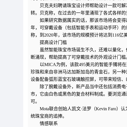
贝克夫妇聘请珠宝设计师帮助设计一款可解
转。贝克称，在过去的一年里涌现了各式各样的
如果研究数据属实的话，那该市场将会变得越来越拥挤。1
年，可穿戴设备（包括智能手表和运动手环）的规模预计
称，到2020年，该市场的规模预计将达到116亿
提高设计门槛
虽然智能珠宝市场诞生不久，还难以量化，
断涌现，帮助提高了可穿戴技术的外观设计门槛
以MICA为例，该款495美元的智能手镯
珍珠和来自非洲马达加斯加岛的青金石，另一种
设备配备弧形蓝宝石玻璃触控屏，可带来短信、
除了腕戴设备外，新产品当中还包括消费电子公
市，它由白色或黑色的复合材料制成。要浏览通
可。
Mota联合创始人凯文·法罗（Kevin F
统珠宝商的追捧。
情感联系