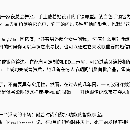
莱坞的一家夜总会舞池，手上戴着她设计的手镯原型。该白色手镯名为E
g Zhou去到角落给它充电，它开始闪烁多种鲜艳的颜色。也就是
Jing Zhou回忆道，“还有另外两个女生问我，‘它有什么用？’我
机的时候你可以摩擦它来寻找，也可以通过它来收取重要的短信
色边或银色镶边。它配有可定制的LED显示屏，可通过蓝牙连接相
kstarter上成功完成筹资后，她准备在情人节期间出货首批产品，零
了，不需要具有实用性。然而，在过去的几年间，一大波可穿戴
手环，还是像谷歌眼镜这样连接WiFi的眼镜——开始跟传统珠宝竞夺人
发现了一个浮现的市场：融合时尚和数字功能的智能珠宝。
Piers Fawkes）说，在2月的纽约时装周上，她开始发现英特