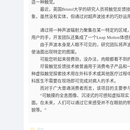
造一种触觉。
最近，英国Bristol大学的研究人员将触觉反馈
象，虽然没有实体，但通过对超声波技术的巧妙运
通过将一种声波辐射力聚集在某一特定的区域，研
用户的手，开发团队还集成了一个Leap Motio
由于声波本身是人眼不可见的，研究团队将声波聚
使油面出现特定的图案。
可能您听起来很费劲，没办法，肉眼都看不到的
尽管触觉反馈技术被普遍用于消费电子产品和一
种虚拟触觉探索技术用在外科手术或其他医疗过程
科医生不需要在现场即可完成对病人的手术。
而对于广大普通消费者而言，该项目的主要参与者B
“可触摸的全息图像、沉浸式的可感知虚拟现实，
面。在未来，人们可以通过它来感受并不在眼前的
貌等。”
回复