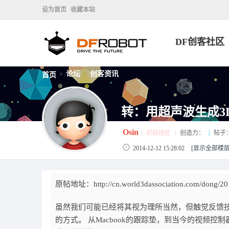
设为首页
收藏本站
DF创客社区
论坛
创客资讯
首页
>
>
转：用超声波生成3
Osin
|
初级技匠
|
创造力：
|
帖子
2014-12-12 15:28:02
[显示全部楼层
原帖地址：http://cn.world3dassociation.com/dong/201
虽然我们可能已经将其视为理所当然，但触觉反馈技术（hap
的方式。 从Macbook的跟踪垫，到当今的视频