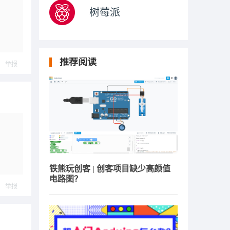
树莓派
推荐阅读
举报
铁熊玩创客 | 创客项目缺少高颜值
电路图？
举报