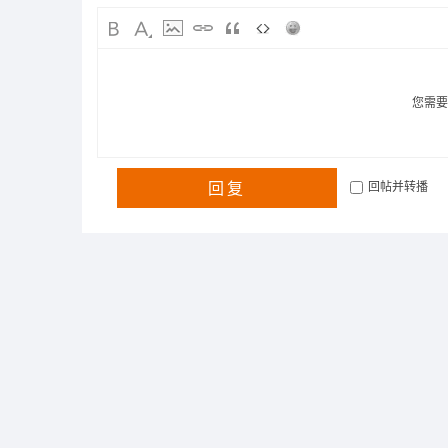
您需
回复
回帖并转播