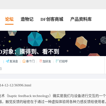
论坛
造物记
DF创客商城
产品资料库
D对象：摸得到、看不到
：
|
发消息
|
串个门
|
加好友
|
打招呼
]
4-12-12/36996.html
tic feedback technology）确实是我们与设备进行交互的一
控制器，触觉反馈的秘密在于通过一种虚拟体验将各种力感反馈给使用者