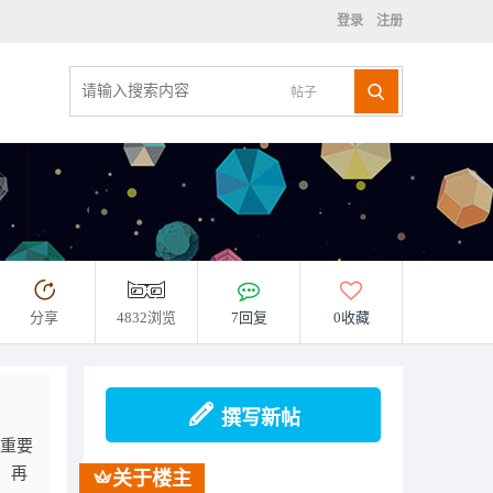
登录
注册
帖子
分享
4832浏览
7回复
0收藏
撰写新帖
个重要
，再
关于楼主