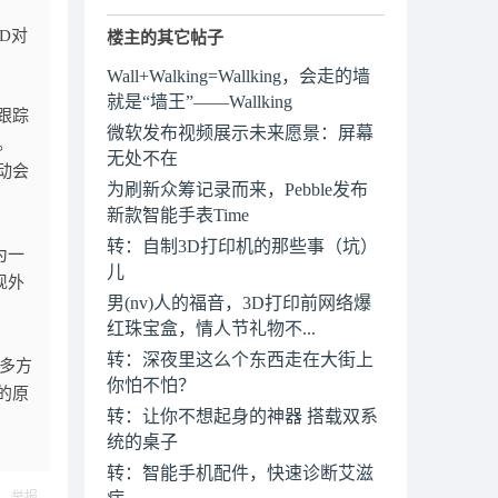
D对
楼主的其它帖子
Wall+Walking=Wallking，会走的墙
就是“墙王”——Wallking
跟踪
微软发布视频展示未来愿景：屏幕
。
无处不在
动会
为刷新众筹记录而来，Pebble发布
新款智能手表Time
。
转：自制3D打印机的那些事（坑）
为一
儿
现外
男(nv)人的福音，3D打印前网络爆
红珠宝盒，情人节礼物不...
转：深夜里这么个东西走在大街上
多方
你怕不怕？
的原
转：让你不想起身的神器 搭载双系
统的桌子
转：智能手机配件，快速诊断艾滋
举报
病