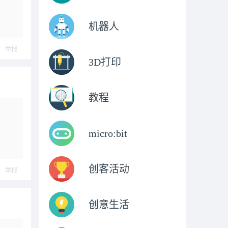
机器人
举报
3D打印
教程
micro:bit
创客活动
举报
创意生活