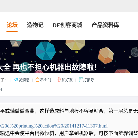
论坛
造物记
DF创客商城
产品资料库
大全 再也不担心机器出故障啦！
子：
|
发消息
|
串个门
|
加好友
|
打招呼
]
平或轴微微弯曲，这样造成料与地板不容易粘合，第一层总是无
%20d%20printing%20action%20/20141217-11307.html
输途中会使平台稍微倾斜，用户拿到机器后，可按下面步骤调整