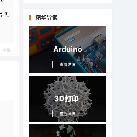
位。
型代
精华导读
举报