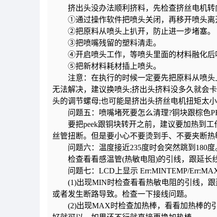
挤出头没办法顺利挤料，先检查挤丝电机转向
①通过操作软件把喷头关闭，再移开喷头离
②把原料从喷头上扒开，防止进一步堵塞。
③把喷嘴残留的塑料清走。
④开启喷头工作，等喷头里面的材料融化后
⑤把新材料耗材插上喷头。
注意：在执行的时候一定要先把原料从喷头上
无法解决，建议换喷头;挤出头挤料没多久就会
头的调节螺母;也可能是挤出头挤丝电机扭矩太
问题五：喷嘴堵死要怎么清理?铜块跟棕色PE
要把peek跟铜块转开之前，建议要加热到工
丝管扭断。但是要小心不要烫到手、不要夹断热
问题六：温度接近235度时会突然跳到180度
检查看看感温管(热敏电阻)的引线，跟延长
问题七：LCD上显示 Err:MINTEMP/Err:M
(1)出现MIN时检查看看热敏电阻的引线，
或者发生断路导致。检查一下接线问题。
(2)出现MAX时检查加热棒，看看加热棒的