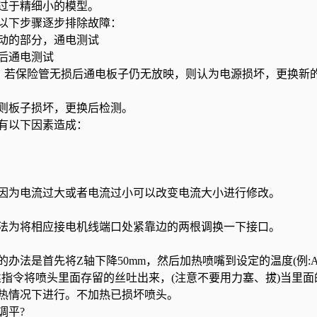
过于精细小的模型。
以下步骤逐步排除故障：
动的部分，通电测试
后通电测试
：若保险管无损后通电板子仍无放映，则认为电源损坏，更换新
则板子损坏，更换后检测。
有以下因素造成：
为电流过大或者电流过小可以改变电流大小进行修改。
为将相应接电机线端口处紧靠边的两根调换一下接口。
是首先将Z轴下降50mm，然后加热喷嘴到设定的温度(例:AB
退出丝指令将喷头里面存留的丝吐出来，(注意不要用力塞、拔)当里面
热情况下进行。不加热已损坏喷头。
调平?