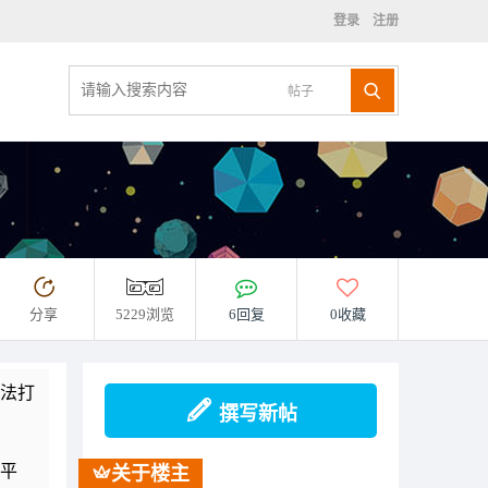
登录
注册
帖子
分享
5229浏览
6回复
0收藏
法打
撰写新帖
平
关于楼主