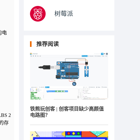
树莓派
的电
推荐阅读
铁熊玩创客 | 创客项目缺少高颜值
S 2
电路图？
的存