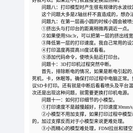
好就可以。如果还不行就直接更换加热棒。
问题八：打印模型时产生很有规律的水波纹
这个问题大多是Z轴丝杆不直造成的，想办法把
问题九：在第一层画小圆的时候小圆会被喷头
①挤出头与打印台的距离稍微再调近一点。
②如果使用Slic3r，可以把第一层的挤出线宽
③降低第一层的打印速度。我自己常用的设定值是
④打印温度再提高10度试看看。
⑤添加代码命令，使喷头贴近打印台。
问题十：3D打印机过程突然中断。
首先，排除断电的情况，如果是断电引起的，
死机，卡，休眠等。确保打印过程中电脑正常。
议SD卡打印。还有就是中断后看看喷头及平台
次还是出现这种问题，就需要更换打印机电源。
问题十一：如何打印细节的小模型。
①打印速度不是越慢越好，打印速度30mm/
②小模型不用加支撑，如果打印过程中模型悬
的，加过支撑反而对于小模型来说更难处理。
③小而精心的模型难处理，FDM拉丝和镂空