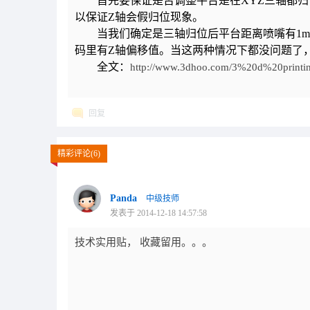
首先要保证是否调整平台是在XYZ三轴都归
以保证Z轴会假归位现象。
当我们确定是三轴归位后平台距离喷嘴有1m
码里有Z轴偏移值。当这两种情况下都没问题了
全文：
http://www.3dhoo.com/3%20d%20printi
回复
精彩评论(6)
Panda
中级技师
发表于 2014-12-18 14:57:58
技术实用贴， 收藏留用。。。