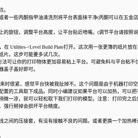
点。
者一些丙酮指甲油清洗剂将平台表面抹干净(丙酮可以在五金
的旋钮，调整平台高度，让平台贴近喷嘴。(调节平台请按照
ilities->Level Build Plate打开。这次用一张更簿的纸片放
纸片。这步可能要多试几次。
方法可让你的打印物体更加容易粘上平台。可避免料与平台粘不
器盖子盖好即可。
来时很紧，感觉平台快被我扯掉不。这个问题是由于机器打印空
配置的工具取下成品。同时小编建议如果平台可以加热，可以把
，稍微一凉，就可以轻松取下我们打印的模型。注意：打印完之后
。强行掰掉会损坏平台精度。
之间的压接套，有没有接触不良的问题。或者更换一个加热棒
。