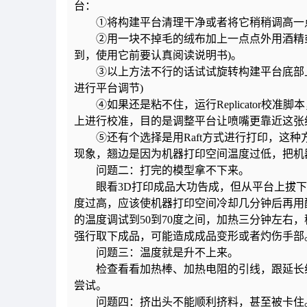
台：
①将构建平台清理干净或者将它稍稍调高一
②用一块不掉毛的绒布加上一点点外用酒精或
到，使用它前要认真阅读说明书)。
③以上方法不行的话试试旋转构建平台底部上
进行平台调节)
④如果还是粘不住，运行Replicator校准脚本，在 Ut
上进行校准，目的是调整平台让喷嘴更靠近这张
⑤还有个选择是用Raft方式进行打印，这种
现象，翘边是因为机器打印空间温度过低，把机
问题二：打完的模型拿不下来。
眼看3D打印成品大功告成，但从平台上拔下
度过高，应该使机器打印空间冷却几分钟后再用
的温度调试到50到70度之间，加热三分钟左右
强行取下成品，可能造成成品变形或者灼伤手部
问题三：温度就是升不上来。
检查看看加热棒、加热电阻的引线，跟延长线
尝试。
问题四：挤出头不能顺利挤料，甚至被卡住