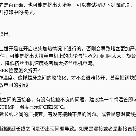
是否正确，也可能是挤出头堵塞，可以尝试按以下步骤解决：
开打印中的模型。
喷出。
拔开是在开启喷头加热情况下进行的，否则会导致堵塞更加严
卡住，可能是挤出头挤丝电机上的齿轮与轴承之间间隙太大，旋
小，降低挤丝电机速度或者增大挤丝电机电流。
EK管要怎么拆开?
作温度。这样螺牙之间的胶软化，才不会很难转开，甚至把铜块
敏电阻的引线
。
线之间的压接套，有没有接触不良的问题。建议换一个感温管即
AXTEMP，温度显示0℃或260℃。
跟延长线之间的压接套，有没有接触不良的问题。或者是感温管线
引线跟延长线之间是否出现问题导致。如果是漏接或者是断接直