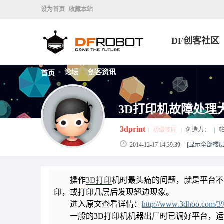
设为首页
收藏本站
DF创客社区
论坛
创客资讯
首页
>
>
3D打印机故障处理
3dprint
|
初级技匠
|
创造力：
|
帖
2014-12-17 14:39:39
[显示全部楼层
操作
3D打印
机时最头痛的问题，就是平台不
印，或打印几层后发现翘边现象。
进入原文查看详情：
http://www.3dhoo.com/3
一般的3D打印机机器出厂时已调好平台，运