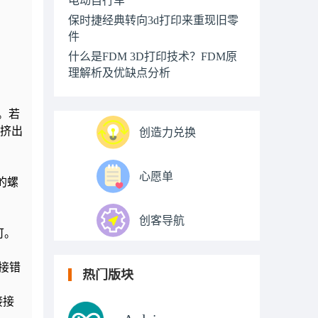
保时捷经典转向3d打印来重现旧零
件
什么是FDM 3D打印技术？FDM原
理解析及优缺点分析
。若
紧挤出
创造力兑换
心愿单
的螺
创客导航
可。
接错
热门版块
接接