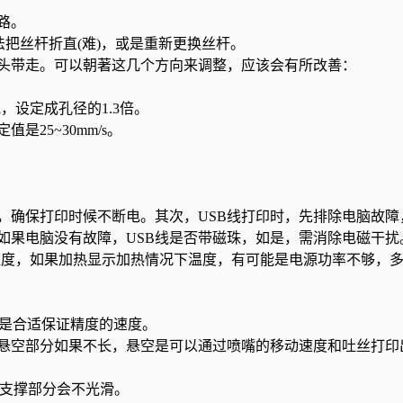
路。
丝杆折直(难)，或是重新更换丝杆。
带走。可以朝著这几个方向来调整，应该会有所改善：
，设定成孔径的1.3倍。
25~30mm/s。
确保打印时候不断电。其次，USB线打印时，先排除电脑故障
如果电脑没有故障，USB线是否带磁珠，如是，需消除电磁干扰
温度，如果加热显示加热情况下温度，有可能是电源功率不够，
s是合适保证精度的速度。
空部分如果不长，悬空是可以通过喷嘴的移动速度和吐丝打印
支撑部分会不光滑。