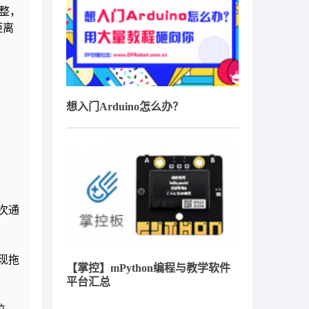
整，
距离
想入门Arduino怎么办？
次通
现拖
【掌控】mPython编程与教学软件
平台汇总