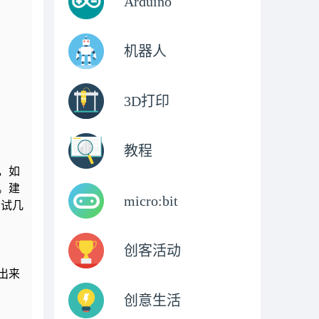
Arduino
机器人
3D打印
教程
，如
。建
micro:bit
多试几
创客活动
出来
创意生活