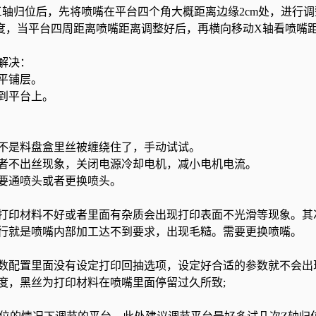
轴归位后，先将喷嘴在平台四个角大概距离边缘2cm处，进行调
厚度，当平台四周距离喷嘴距离调整好后，再横向移动X轴看喷嘴
解决：
平铺层。
到平台上。
是料盘盒里丝被缠绕住了，手动试试。
不出丝现象，关闭电源冷却电机，减小电机电流。
要通喷头或者更换喷头。
印材料不好或者里面有杂质会出现打印表面不光滑等现象。其
行就是喷嘴内部加工达不到要求，出现毛糙。需要更换喷嘴。
配置里面没有设定打印回抽选项，设定好合适的参数就不会出
度，黑丝为打印材料在喷嘴里面停留过久所致;