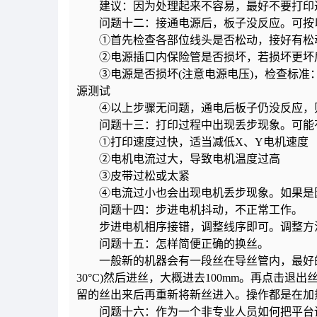
建议：因为处理起来不容易，最好不要打印
问题十二：接通电源后，板子没反应。可按
①首先检查各部位线头是否松动，接好有松
②电源插口内保险管是否损坏，若损坏更坏
③电源是否损坏(注意电源电压)，检查标准
源测试
④以上步骤无问题，通电后板子仍没反应，
问题十三：打印过程中出现丢步现象。可能
①打印速度过快，适当减低X、Y电机速度
②电机电流过大，导致电机温度过高
③皮带过松或太紧
④电流过小也会出现电机丢步现象。如果是因
问题十四：步进电机抖动，不正常工作。
步进电机相序接错，调整线序即可。调整方法
问题十五：怎样简便正确的换丝。
一般新的机器会有一段丝在导丝管内，最好的办法
30°C)然后进丝，大概进去100mm。再点击
留的丝出来后再重新将新丝进入。操作都是在加
问题十六：作为一个非专业人员如何把平台