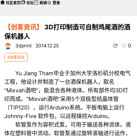
社区首页
论坛
商城
登录
【创客资讯】
3D打印制造可自制鸡尾酒的酒
保机器人
0
3dprint
2014.12.25
#创客资讯
Yu Jiang Tham毕业于加州大学洛杉矶分校电气
工程，他设计并制造了一台酒保机器人，取名
“Mixvah酒吧”，能混合各种液体。所有部件均
3D打
印
而成。“Mixvah酒吧”采用5个双极型结晶体管
（TIP120），运行Arduino系统。平板电脑上运行
Johnny-Five 软件包，以远程操控Arduino。
软管泵作为容积式泵，可用于输送各种流体。液
体在塑料管中流动。软管泵通过旋转滚轴进行运作，