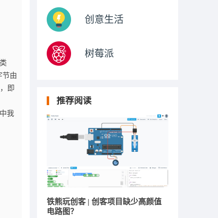
创意生活
树莓派
此类
字节由
C，即
推荐阅读
式中我
铁熊玩创客 | 创客项目缺少高颜值
电路图？