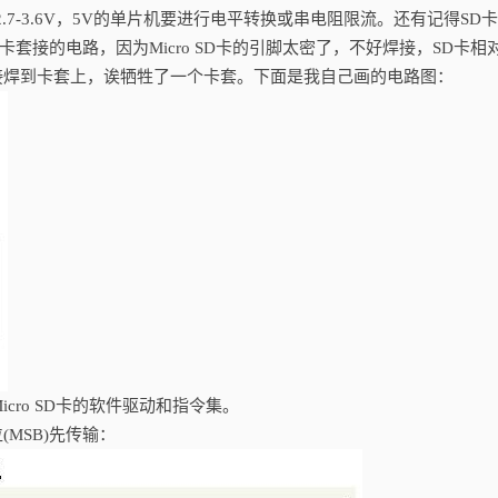
7-3.6V，5V的单片机要进行电平转换或串电阻限流。还有记得SD卡
套了卡套接的电路，因为Micro SD卡的引脚太密了，不好焊接，SD卡相
接焊到卡套上，诶牺牲了一个卡套。下面是我自己画的电路图：
icro SD卡的软件驱动和指令集。
MSB)先传输：