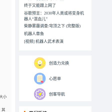
终于又能蹭上网了
谷歌预言：2030年人类或将变身机
器人“混血儿”
柴静雾霾调查:穹顶之下 (完整版)
机器人章鱼
[视频] 机器人武术表演
创造力兑换
心愿单
创客导航
来大小
，其