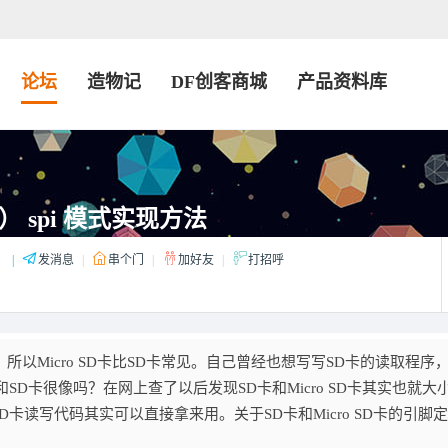
论坛
造物记
DF创客商城
产品资料库
卡） spi 模式实现方法
：
|
发消息
|
串个门
|
加好友
|
打招呼
卡，所以Micro SD卡比SD卡常见。自己曾经也想写写SD卡的读取程序
D卡很像吗？在网上查了以后发现SD卡和Micro SD卡其实也就大
卡读写代码其实可以直接拿来用。关于SD卡和Micro SD卡的引脚