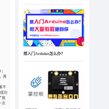
想入门Arduino怎么办？
令；
，再
果不
试成功
了我
一次