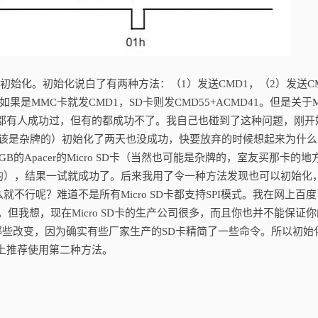
初始化。初始化说白了有两种方法：（1）发送CMD1，（2）发送CM
是MMC卡就发CMD1，SD卡则发CMD55+ACMD41。但是关于Mi
法都有人成功过，但有的都成功不了。我自己也碰到了这种问题，刚开
SD卡（应该是杂牌的）初始化了两天也没成功，快要放弃的时候想起来为什
Apacer的Micro SD卡（当然也可能是杂牌的，室友买那卡的地
的），结果一试就成功了。后来我用了令一种方法发现也可以初始化
行呢？难道不是所有Micro SD卡都支持SPI模式。我在网上百
式。但我想，现在Micro SD卡的生产公司很多，而且你也并不能保证你
了那些改变，因为确实有些厂家生产的SD卡精简了一些命令。所以初始
上推荐使用第二种方法。