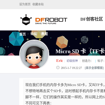
设为首页
收藏本站
DF创客社区
论坛
教程
首页
>
>
Micro SD 卡（TF
Eric
|
初级技神
|
创造力：
|
帖子
2015-1-7 19:22:27
[显示全部楼层]
现在我们手机的内存卡多为Micro SD卡，又叫TF
不想特地再去买个SD卡，这时想起手机内存卡不是和S
脚不一样，它们的操作其实是一样的，所以网上的SD
不同可见下两表：