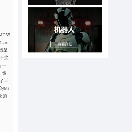
D55
cro
始拿
么不换
方一
，也
度了半
的Mi
化的