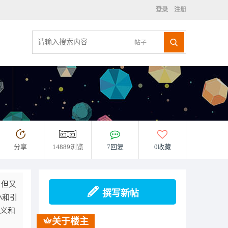
登录
注册
帖子
分享
14889浏览
7回复
0收藏
，但又
撰写新帖
小和引
定义和
关于楼主