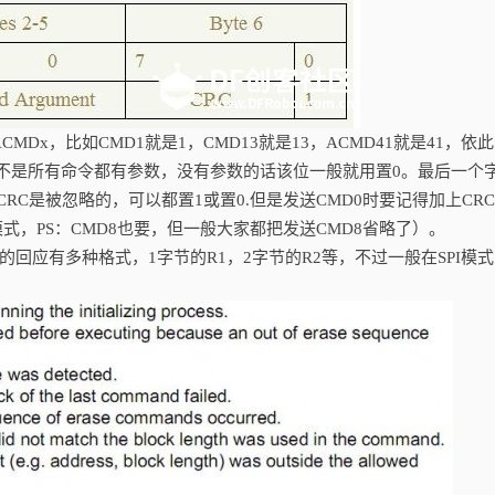
或ACMDx，比如CMD1就是1，CMD13就是13，ACMD41就是41，依
byte，并不是所有命令都有参数，没有参数的话该位一般就用置0。最后一个
模式下，CRC是被忽略的，可以都置1或置0.但是发送CMD0时要记得加上CR
I模式，PS：CMD8也要，但一般大家都把发送CMD8省略了）。
回应有多种格式，1字节的R1，2字节的R2等，不过一般在SPI模