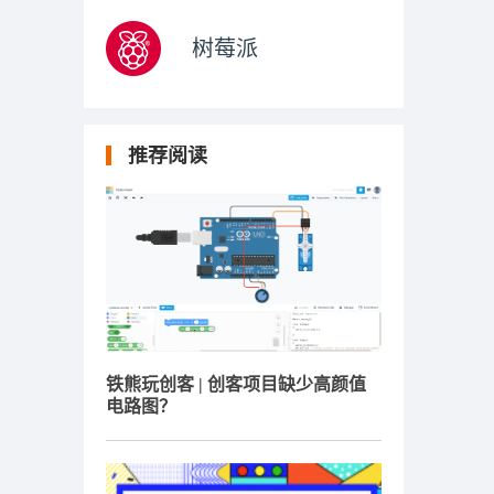
树莓派
推荐阅读
铁熊玩创客 | 创客项目缺少高颜值
电路图？