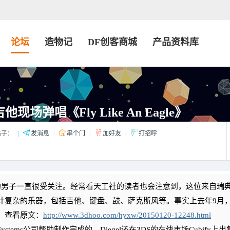
论坛
造物记
DF创客商城
产品资料库
场弹唱《Fly Like An Eagle》
子：
|
发消息
|
串个门
|
加好友
|
打招呼
gel的男子一直很受关注。经常看天工社的读者也会注意到，这位来自瑞
计复杂的乐器，包括吉他、键盘、鼓、萨克斯风等。事实上去年9月
。查看原文：
http://www.3dhoo.com/hyxw/20150120-12248.html
ms公司帮助制作完成的。Diegel还在3DS的在线市场Cubify上出