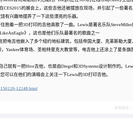
间。在CES2015的展会上，这些吉他还被摆放在现场，并引起了一些著
er就饶有兴趣地摆弄了一下这些漂亮的乐器。
抱着一把3D打印的吉他高歌了一曲。Lewis是著名乐队SteveMille
LikeAnEagle》，这也是他们乐队最著名的歌曲之一
na，这把电吉他嵌入了多个纽约地标建筑，包括帝国大厦、克莱斯勒大厦
，Yankee体育场、圣帕特里克大教堂等，电吉他上还涂上了星条旗
就有一把Hive吉他，也是由Diegel和3DSystems设计制作的。Lew
一次您可以在他们的演唱会上关注一下Lewis的3D打印吉他。
0150120-12248.html
使用道具