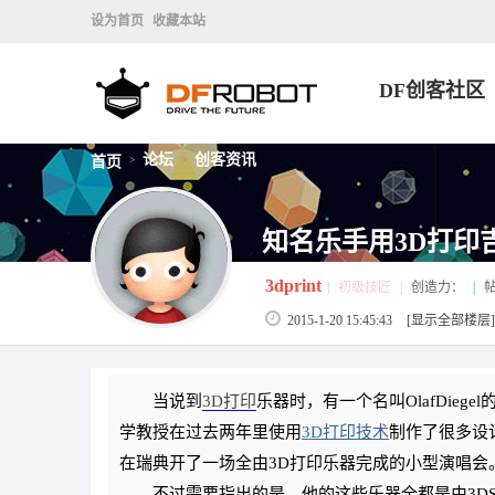
设为首页
收藏本站
DF创客社区
论坛
创客资讯
首页
>
>
知名乐手用3D打印吉他现
3dprint
|
初级技匠
|
创造力：
|
帖
2015-1-20 15:45:43
[显示全部楼层]
当说到
3D打印
乐器时，有一个名叫OlafDie
学教授在过去两年里使用
3D打印技术
制作了很多设
在瑞典开了一场全由3D打印乐器完成的小型演唱会
不过需要指出的是，他的这些乐器全都是由3DSyste