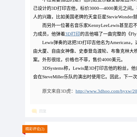
己设计的3D打印吉他，标价3000—4000美元之
人的兴趣，比如美国老牌的天皇巨星StevieWond
而另外一位著名音乐家KennyLeeLewis甚至忍不住
力成员，他弹着
3D打印
的吉他唱了一曲完整的《Fly
Lewis弹奏的这把3D打印吉他名为America
由大厦、自由女神像、史泰登岛渡轮、布鲁克林大桥
案。外形很炫，价格也不菲，售价4000美元。
3DSystems称，Lewis是3D打印吉他的粉丝，他自己
会在SteveMiller乐队的演出时使用它。因此，下
原文来自3D虎：
http://www.3dhoo.com/hyxw/2
回复
精彩评论(2)