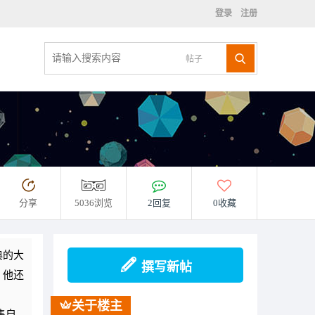
登录
注册
帖子
分享
5036浏览
2回复
0收藏
典的大
撰写新帖
，他还
关于楼主
售自