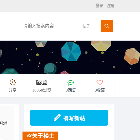
登录
注册
帖子
分享
16060浏览
0回复
0收藏
。
撰写新帖
国消
关于楼主