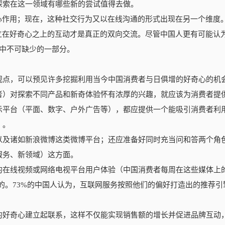
探索在这一领域有哪些新的尝试值得去做。
心作用；现在，这种社交行为又以在线沟通的形式出现在另一个维度
立在好奇心之上的互动才是真正的双向交流。尽管中国人更有可能认
式中不可缺少的一部分。
观点，可以预见许多挖掘利用当今中国消费者与日俱增的好奇心的机
者）对探索不同产品和新奇体验怀有浓厚的兴趣，就应该为消费者提
示平台（平面、数字、户外广告等），都应提供一个能吸引消费者利
）。
以及诸如新浪微博这类微博平台；还应准备好同时充当问和答两个角
服务、新领域）这方面。
的在线视频或网络电视平台用户体验（中国消费者每周在这些媒体上
视的。73%的中国人认为，互联网服务按照他们的偏好打造出的推荐引
的好奇心建立起联系，这样不仅能实现销售额的增长并促进品牌互动