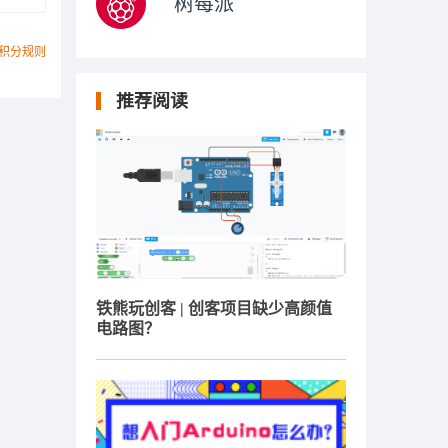
树莓派
积分规则
推荐阅读
铁熊玩创客 | 创客项目缺少高颜值
电路图？