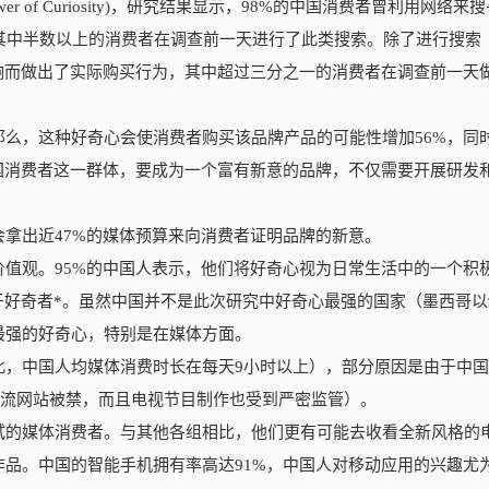
 of Curiosity)，研究结果显示，98%的中国消费者曾利用网络来
其中半数以上的消费者在调查前一天进行了此类搜索。除了进行搜索
响而做出了实际购买行为，其中超过三分之一的消费者在调查前一天
么，这种好奇心会使消费者购买该品牌产品的可能性增加56%，同
国消费者这一群体，要成为一个富有新意的品牌，不仅需要开展研发
拿出近47%的媒体预算来向消费者证明品牌的新意。
值观。95%的中国人表示，他们将好奇心视为日常生活中的一个积
于好奇者*。虽然中国并不是此次研究中好奇心最强的国家（墨西哥以9
最强的好奇心，特别是在媒体方面。
此，中国人均媒体消费时长在每天9小时以上），部分原因是由于中
Tube等主流网站被禁，而且电视节目制作也受到严密监管）。
试的媒体消费者。与其他各组相比，他们更有可能去收看全新风格的
品。中国的智能手机拥有率高达91%，中国人对移动应用的兴趣尤