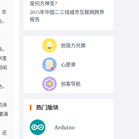
是何方神圣？
。在
2015年中国二三线城市互联网跨界
报告
为，
创造力兑换
会。
供宽
心愿单
用闲
创客导航
色，
的消
热门版块
擎满
Arduino
，还