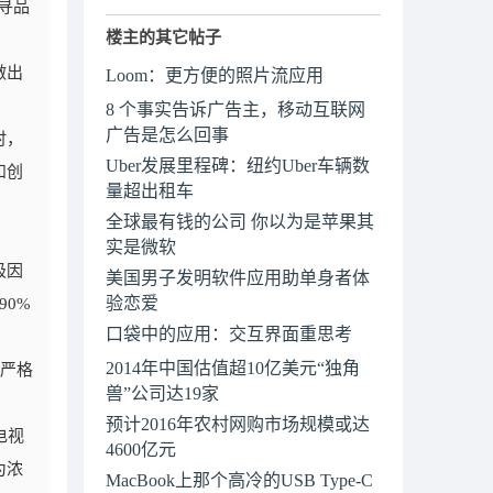
搜寻品
楼主的其它帖子
做出
Loom：更方便的照片流应用
8 个事实告诉广告主，移动互联网
广告是怎么回事
时，
Uber发展里程碑：纽约Uber车辆数
和创
量超出租车
全球最有钱的公司 你以为是苹果其
实是微软
极因
美国男子发明软件应用助单身者体
验恋爱
0%
口袋中的应用：交互界面重思考
2014年中国估值超10亿美元“独角
国严格
兽”公司达19家
预计2016年农村网购市场规模或达
电视
4600亿元
为浓
MacBook上那个高冷的USB Type-C