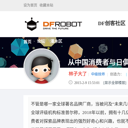
设为首页
收藏本站
DF创客社区
论坛
灌水区
首页
>
>
从中国消费者与日
林子大了
|
中级技师
|
创造力：
|
2015-2-9 15:53:01
[显示全部楼层]
不管是哪一家全球著名品牌厂商，当被问及“未来几
全球评级机构标准普尔称，2018年以前，拥有十
费者对探索品牌表现出的强烈好奇心和兴趣，也就