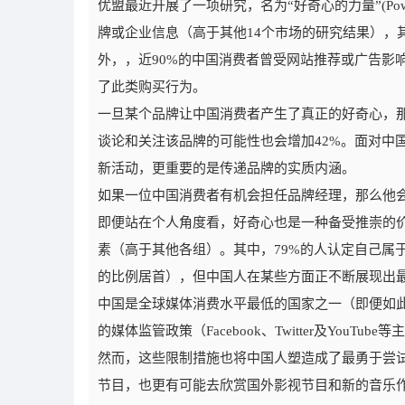
优盟最近开展了一项研究，名为“好奇心的力量”(Power
牌或企业信息（高于其他14个市场的研究结果），
外，，近90%的中国消费者曾受网站推荐或广告影
了此类购买行为。
一旦某个品牌让中国消费者产生了真正的好奇心，那
谈论和关注该品牌的可能性也会增加42%。面对中
新活动，更重要的是传递品牌的实质内涵。
如果一位中国消费者有机会担任品牌经理，那么他会
即便站在个人角度看，好奇心也是一种备受推崇的价
素（高于其他各组）。其中，79%的人认定自己属
的比例居首），但中国人在某些方面正不断展现出
中国是全球媒体消费水平最低的国家之一（即便如
的媒体监管政策（Facebook、Twitter及You
然而，这些限制措施也将中国人塑造成了最勇于尝
节目，也更有可能去欣赏国外影视节目和新的音乐作