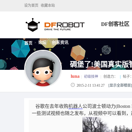
设为首页
收藏本站
DF创客社区
论坛
创客资讯
首页
>
>
碉堡了!美国真实版
luna
|
初级技神
|
创造力：
|
帖子
2015-2-11 13:41:27
[显示全部楼层]
谷歌在去年收购
机器人
公司波士顿动力(Bosto
一些测试视频也随之发布，从视频中可以看到，