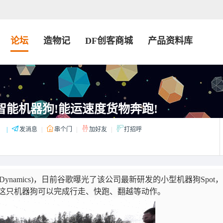
论坛
造物记
DF创客商城
产品资料库
智能机器狗!能运速度货物奔跑!
：
|
发消息
|
串个门
|
加好友
|
打招呼
n Dynamics)，日前谷歌曝光了该公司最新研发的小型机器狗Spot
这只机器狗可以完成行走、快跑、翻越等动作。