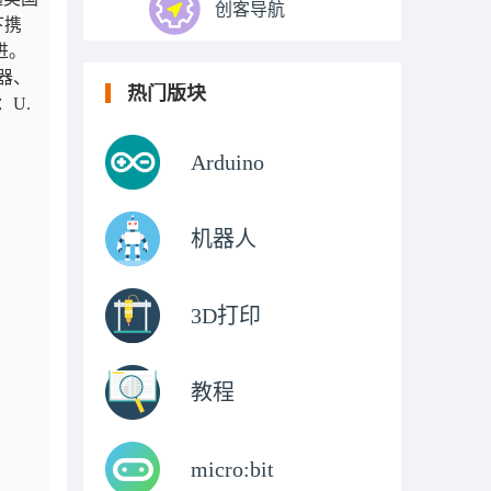
创客导航
下携
进。
器、
热门版块
U.
Arduino
机器人
3D打印
教程
micro:bit