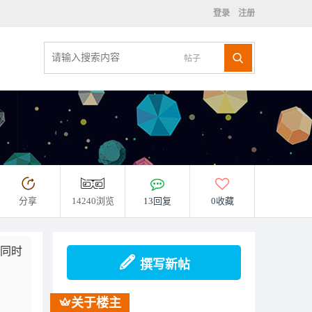
登录
注册
帖子
分享
14240浏览
13回复
0收藏
，同时
撰写新帖
关于楼主