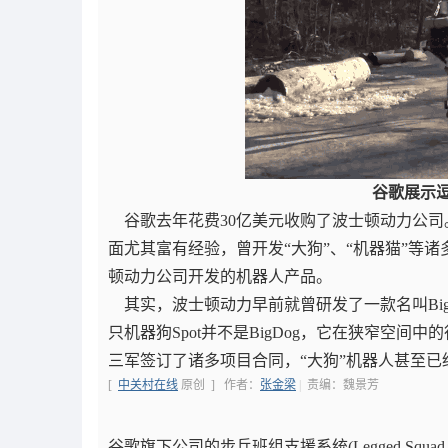
谷歌展示
谷歌去年花费30亿美元收购了波士顿动力公司
面尤其富有经验，曾开发“大狗”、“机器猫”等
顿动力公司开发的机器人产品。
其实，波士顿动力早前就曾研发了一款名叫BigD
只机器狗Spot并不是BigDog，它在狭窄空
三军签订了诸多项目合同，“大狗”机器人甚至
[
中关村在线
原创 ]
作者：
张金梁
|
责编：魏景芳
谷歌旗下公司的步兵班组支援系统(Legged Squad