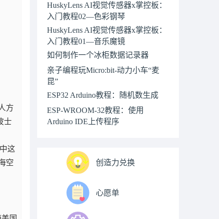
HuskyLens AI视觉传感器x掌控板：
入门教程02—色彩钢琴
HuskyLens AI视觉传感器x掌控板：
入门教程01—音乐魔镜
如何制作一个冰柜数据记录器
亲子编程玩Micro:bit-动力小车“麦
昆”
ESP32 Arduino教程：随机数生成
人方
ESP-WROOM-32教程：使用
波士
Arduino IDE上传程序
频中这
海空
创造力兑换
心愿单
随美国