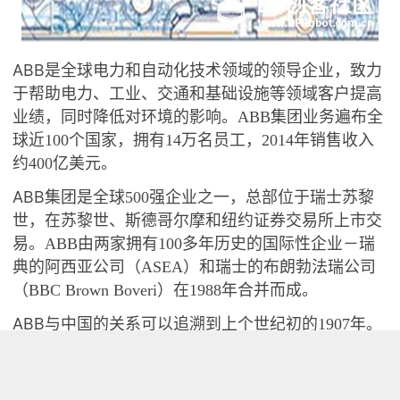
ABB
是全球电力和自动化技术领域的领导企业，致力
于帮助电力、工业、交通和基础设施等领域客户提高
业绩，同时降低对环境的影响。
ABB
集团业务遍布全
球近
100
个国家，拥有
14
万名员工，
2014
年销售收入
约
400
亿美元。
ABB
集团是全球
500
强企业之一，总部位于瑞士苏黎
世，在苏黎世、斯德哥尔摩和纽约证券交易所上市交
易。
ABB
由两家拥有
100
多年历史的国际性企业－瑞
典的阿西亚公司（
ASEA
）和瑞士的布朗勃法瑞公司
（
BBC Brown Boveri
）在
1988
年合并而成。
ABB
与中国的关系可以追溯到上个世纪初的
1907
年。
当时
ABB
向中国提供了第一台蒸汽锅炉。
1974
年
ABB
在香港设立中国业务部，
1979
年在北京设立办事处。
1992
年，
ABB
在厦门投资建立了第一家合资企业。