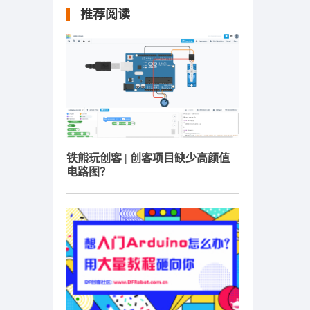
推荐阅读
铁熊玩创客 | 创客项目缺少高颜值
电路图？