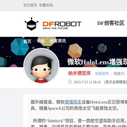
设为首页
收藏本站
DF创客社区
论坛
创客资讯
首页
>
>
微软HoloLens
纳米模型库
|
初级技师
|
创造力
2015-7-15 11:28:16
[显示全部楼层]
据外媒报道，微软
增强现实
设备HoloLens近日获
具，随着SpaceX公司的商用太空飞船登陆太空。
所谓的“Sidekick”项目，是一款航空虚拟助