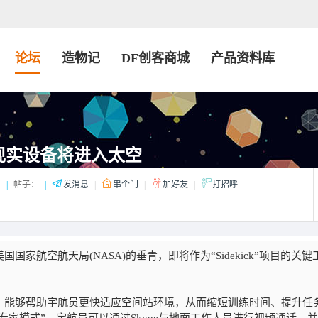
论坛
造物记
DF创客商城
产品资料库
增强现实设备将进入太空
：
|
帖子：
|
发消息
|
串个门
|
加好友
|
打招呼
得美国国家航空航天局(NASA)的垂青，即将作为“Sidekick”项目的关键
手应用，能够帮助宇航员更快适应空间站环境，从而缩短训练时间、提升任