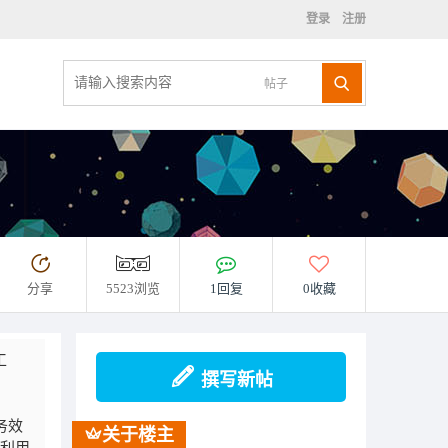
登录
注册
帖子
分享
5523浏览
1回复
0收藏
工
撰写新帖
务效
关于楼主