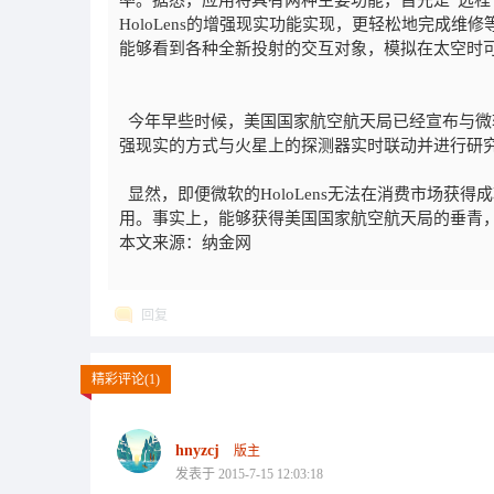
率。据悉，应用将具有两种主要功能，首先是“远程专
HoloLens的增强现实功能实现，更轻松地完成
能够看到各种全新投射的交互对象，模拟在太空时
今年早些时候，美国国家航空航天局已经宣布与微软合作开
强现实的方式与火星上的探测器实时联动并进行研
显然，即便微软的HoloLens无法在消费市场获
用。事实上，能够获得美国国家航空航天局的垂青
本文来源：纳金网
回复
精彩评论(1)
hnyzcj
版主
发表于 2015-7-15 12:03:18