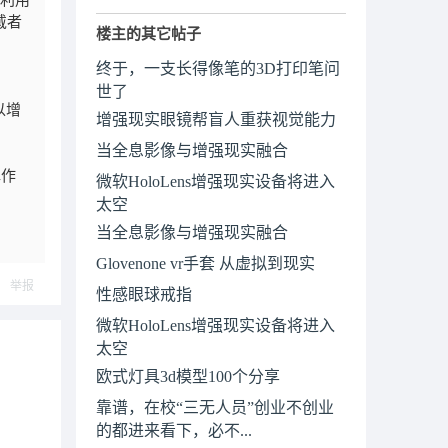
并利用
戴者
楼主的其它帖子
终于，一支长得像笔的3D打印笔问
世了
以增
增强现实眼镜帮盲人重获视觉能力
当全息影像与增强现实融合
挥作
微软HoloLens增强现实设备将进入
太空
当全息影像与增强现实融合
Glovenone vr手套 从虚拟到现实
举报
性感眼球戒指
微软HoloLens增强现实设备将进入
太空
欧式灯具3d模型100个分享
靠谱，在校“三无人员”创业不创业
的都进来看下，必不...