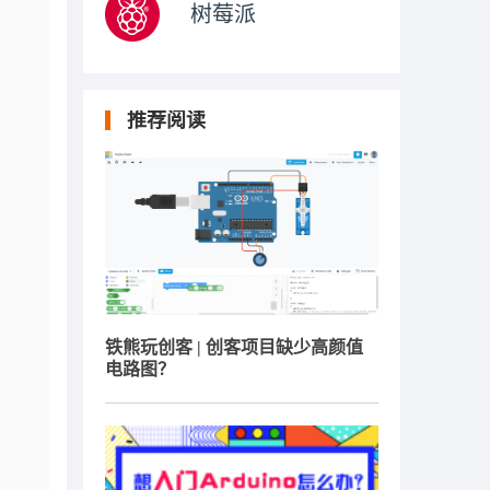
树莓派
推荐阅读
铁熊玩创客 | 创客项目缺少高颜值
电路图？