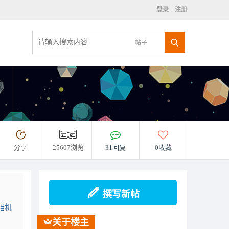
登录
注册
帖子
分享
25607浏览
31回复
0收藏
撰写新帖
相机
关于楼主