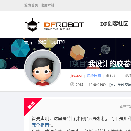
设为首页
收藏本站
DF创客社区
论坛
3D打印
首页
>
>
[项目]
我设计的胶卷
jczaza
|
初级技师
|
创造力：
|
帖
2015-11-10 00:21:09
[显示全部楼层
本帖最后由 
首先声明，这里是“针孔相机”只是相机。而不是那种
完全指南
”。