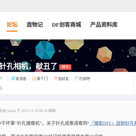
论坛
造物记
DF创客商城
产品资料库
针孔相机，献丑了
精华
子：
|
发消息
|
串个门
|
加好友
|
打招呼
]
jczaza 于 2015-11-10 00:24 编辑
干坏事“针孔摄像机”。关于针孔成像请看到“
『摄影DIY』自制针孔