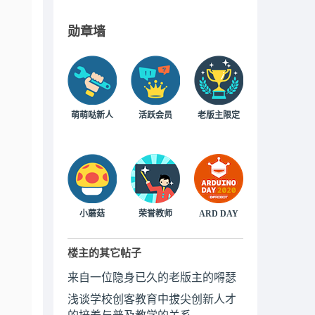
勋章墙
萌萌哒新人
活跃会员
老版主限定
小蘑菇
荣誉教师
ARD DAY
楼主的其它帖子
来自一位隐身已久的老版主的嘚瑟
浅谈学校创客教育中拔尖创新人才
的培养与普及教学的关系