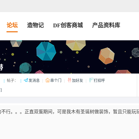
论坛
造物记
DF创客商城
产品资料库
带
：
|
帖子：
|
发消息
|
串个门
|
加好友
|
打招呼
]
的不行。。。
正直双蛋期间，可是我木有圣诞树做装饰，暂且只能玩