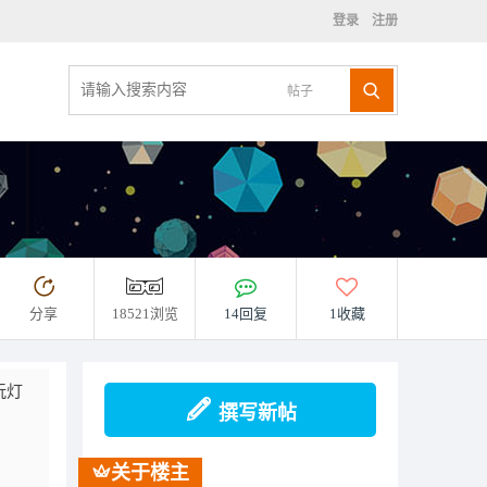
登录
注册
帖子
分享
18521浏览
14回复
1收藏
玩灯
撰写新帖
关于楼主