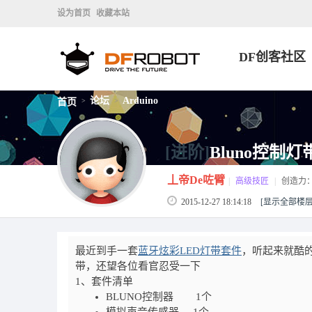
设为首页
收藏本站
DF创客社区
论坛
Arduino
首页
>
>
[进阶]
Bluno控制灯
丄帝De咗臂
|
高级技匠
|
创造力
2015-12-27 18:14:18
[显示全部楼层
最近到手一套
蓝牙炫彩LED灯带套件
，听起来就酷
带，还望各位看官忍受一下
1、套件清单
BLUNO控制器 1个