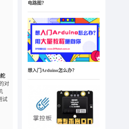
电路图？
想入门Arduino怎么办？
号舵
的对
机
测试