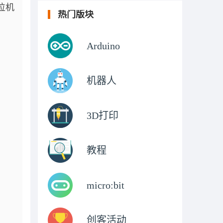
位机
热门版块
Arduino
机器人
3D打印
教程
micro:bit
创客活动