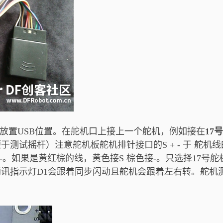
子）放置USB位置。在舵机口上接上一个舵机，例如接在
17
测试摇杆）注意舵机板舵机排针接口的S + - 于 舵机线
-。如果是黄红棕的线，黄色接S 棕色接-。只选择17号舵
通讯指示灯D1会跟着同步闪动且舵机会跟着左右转。舵机