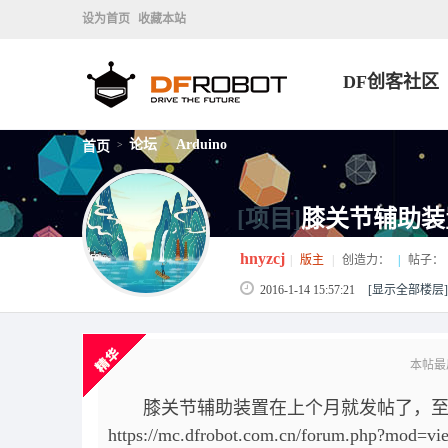
设为首页
收藏本站
DF创客社区
论坛
Arduino
首页
>
>
[项目]
膝关节辅助装
hnyzcj
|
版主
|
创造力：
|
帖子：
2016-1-14 15:57:21
[显示全部楼层]
本帖最后由
膝关节辅助装置在上个月就发帖了，至
https://mc.dfrobot.com.cn/forum.php?mod=v