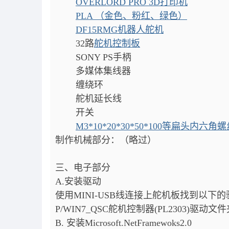
OVERLORD PRO 3D打印机
PLA （金色、粉红、绿色）
DF15RMG机器人舵机
32路
舵机控制板
SONY PS手柄
多媒体集线器
缠绕环
舵机延长线
开关
M3*10*20*30*50*100等扁头内六角螺
制作机械部分：（略过）
三、电子部分
A.安装驱动
使用MINI-USB线连接上舵机板找到以
P/WIN7_QSC舵机控制器(PL2303)驱动文
B. 安装Microsoft.NetFramewoks2.0