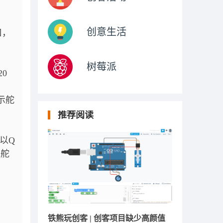
创意生活
口，
树莓派
0
示舵
推荐阅读
以Q
且舵
铁熊玩创客 | 创客项目缺少高颜值