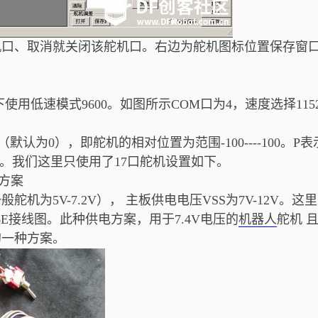
机口、取消就关闭该舵机口。右边为舵机图标位置保存窗
下使用低速模式9600。如图所示COM口为4，速度选择1152
为0），即舵机的相对位置为范围-100----100。P表
500。我们这里只使用了17口舵机设置如下。
方案
为5V-7.2V）， 主板供电电压VSS为7V-12V。这里
SC16E接线图。此种供电方案，用于7.4V电压的
机器人
舵机 
的一种方案。