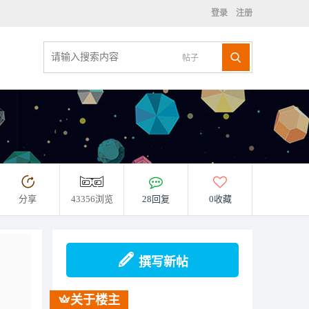
登录
注册
帖子
分享
43356浏览
28回复
0收藏
撰写新帖
关于楼主