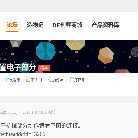
论坛
造物记
DF创客商城
产品资料库
置电子部分
精华
|
发消息
|
串个门
|
加好友
|
打招呼
 hnyzcj 于 2016-1-14 16:00 编辑
于机械部分制作请看下面的连接。
iewthread&tid=13266