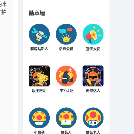
柄来
有拍
勋章墙
萌萌哒新人
活跃会员
宣传大使
版主限定
牛X认证
创作达人
小蘑菇
蘑菇人
蘑菇老人