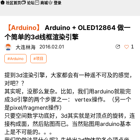
社区首页
论坛
商城
登录
【Arduino】
Arduino + OLED12864 做一
个简单的3d线框渲染引擎
1
2016.02.01
大连林海
#Arduino
#项目
提到3d渲染引擎，大家都会有一种遥不可及的感觉，
对吧？？
其实呢，没那么复杂。比如，我们用arduino就能完
成3d引擎的两个步骤之一： vertex操作。（另一个
是pixel/fragment操作）
只要空间数学功底好，3d其实就是对顶点的旋转，连
接构成面，然后贴图而已。当然贴图用arduino基本
上是不可能的。。。