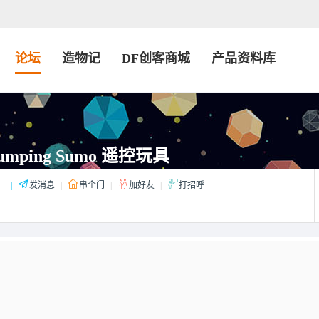
论坛
造物记
DF创客商城
产品资料库
Jumping Sumo 遥控玩具
：
|
发消息
|
串个门
|
加好友
|
打招呼