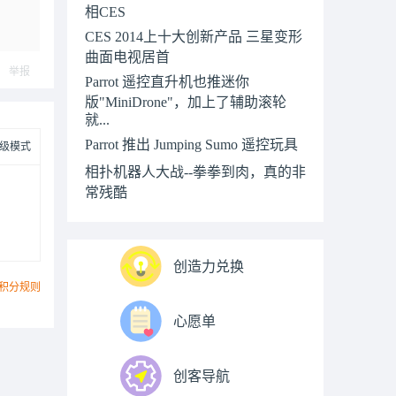
相CES
CES 2014上十大创新产品 三星变形
曲面电视居首
举报
Parrot 遥控直升机也推迷你
版"MiniDrone"，加上了辅助滚轮
就...
Parrot 推出 Jumping Sumo 遥控玩具
级模式
相扑机器人大战--拳拳到肉，真的非
常残酷
创造力兑换
积分规则
心愿单
创客导航