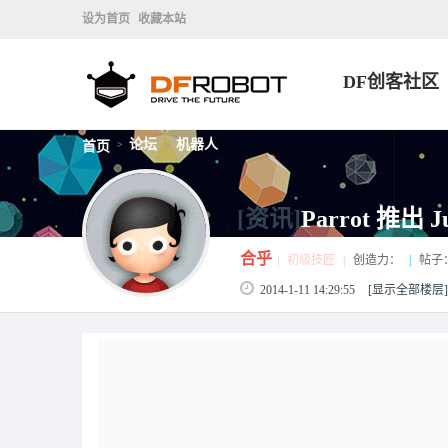
设为首页
收藏本站
DF创客社区
论坛
机器人
首页
>
>
[资讯]
Parrot 推出 
合乎
|
初级技匠
|
创造力：
|
帖子
2014-1-11 14:29:55
[显示全部楼层]