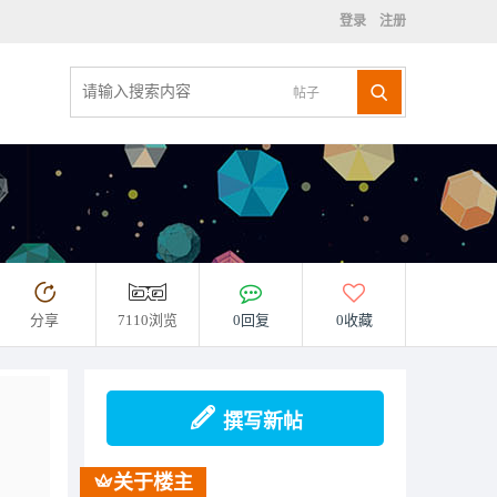
登录
注册
帖子
分享
7110浏览
0回复
0收藏
撰写新帖
关于楼主