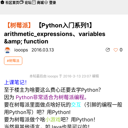
社区首页
论坛
商城
登录
【树莓派】
【Python入门系列1】
arithmetic_expressions、variables
&amp; function
0
iooops
2016.03.13
#树莓派
本帖最后由 iooops 于 2016-3-13 23:07 编辑
上课笔记！
至于楼主为啥要这么费心还要去学Python？
因为
Python非常适合为树莓派编程。
要在树莓派里面做点啥好玩的
交互
（引脚的编程一般
用Python写）吧？用Python!
要为树莓派做个啥
小游戏
吧？用Python！
当然用其他语言，如Java也是可以的！