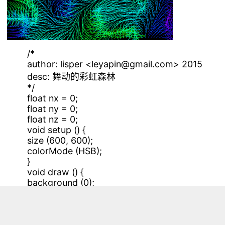
/*
author: lisper <leyapin@gmail.com> 2015
desc: 舞动的彩虹森林
*/
float nx = 0;
float ny = 0;
float nz = 0;
void setup () {
size (600, 600);
colorMode (HSB);
}
void draw () {
background (0);
drawStream ();
}
void drawStream () {
float angle;