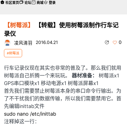
社区首页
论坛
商城
登录
【树莓派】
【转载】使用树莓派制作行车记
录仪
0
2016.04.21
凌风清羽
#树莓派
行车记录仪现在其实也非常的普及了。那么我们就用
树莓派自己折腾一个来玩玩。
器材准备：
树莓派x1
GPS串口模块x1 移动电源x1 树莓派屏幕x1
首先我们需要禁止树莓派本身的串口命令行输出。为
了不干扰我们的数据传输，所以我们需要禁用它。首
先编辑inittab文件
sudo nano /etc/inittab
注释掉这一行：