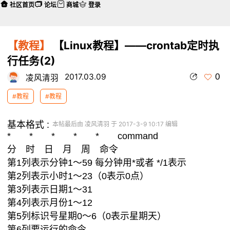
社区首页
论坛
商城
登录
【教程】
【Linux教程】——crontab定时执
行任务(2)
0
2017.03.09
凌风清羽
#教程
#教程
基本格式 :
本帖最后由 凌风清羽 于 2017-3-9 10:17 编辑
* * * * * command
分 时 日 月 周 命令
第1列表示分钟1～59 每分钟用*或者 */1表示
第2列表示小时1～23（0表示0点）
第3列表示日期1～31
第4列表示月份1～12
第5列标识号星期0～6（0表示星期天）
第6列要运行的命令