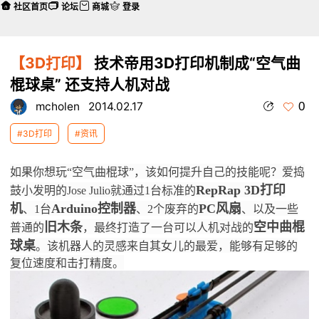
社区首页
论坛
商城
登录
【3D打印】
技术帝用3D打印机制成“空气曲
棍球桌” 还支持人机对战
0
mcholen
2014.02.17
#3D打印
#资讯
如果你想玩“空气曲棍球”，该如何提升自己的技能呢？
爱捣
本帖最后由 mcholen 于 2014-2-17 14:45 编辑
RepRap 3D打印
鼓小发明的Jose Julio就通过1台标准的
机
Arduino控制器
PC风扇
、1台
、2个废弃的
、以及一些
旧木条
空中曲棍
普通的
，最终打造了一台可以人机对战的
球桌
。
该机器人的灵感来自其女儿的最爱，能够有足够的
复位速度和击打精度。