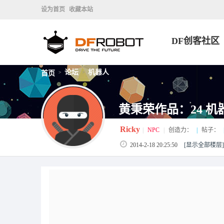
设为首页
收藏本站
DF创客社区
论坛
机器人
首页
>
>
黄秉荣作品：24 机
Ricky
|
NPC
|
创造力：
|
帖子：
2014-2-18 20:25:50
[显示全部楼层]