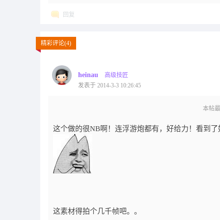
回复
精彩评论(4)
heinau
高级技匠
发表于 2014-3-3 10:26:45
本帖最后由
这个做的很NB啊！连浮游炮都有，好给力！看到
这素材得拍个几千帧吧。。