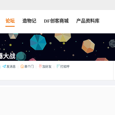
论坛
造物记
DF创客商城
产品资料库
器大战
|
发消息
|
串个门
|
加好友
|
打招呼