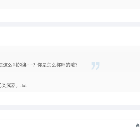
这么叫的诶= =？你是怎么称呼的哦？
武器。:lol
高