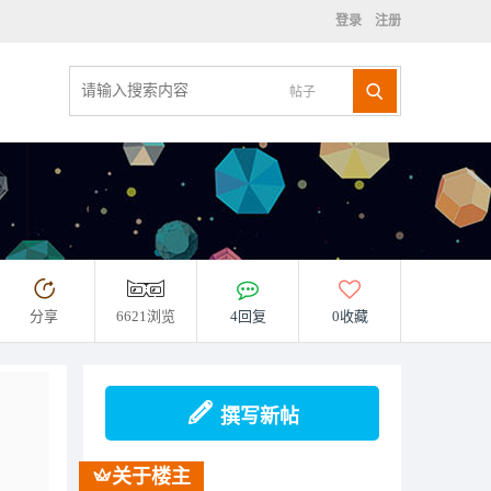
登录
注册
帖子
分享
6621浏览
4回复
0收藏
撰写新帖
关于楼主