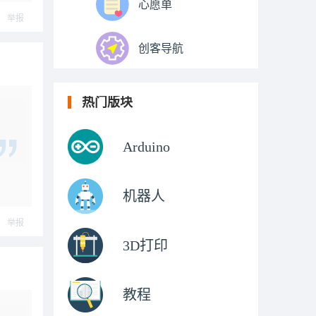
心愿单
举报
创客导航
热门版块
Arduino
机器人
举报
3D打印
教程