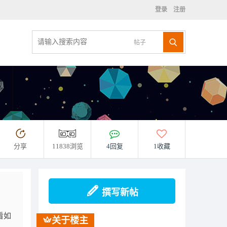
登录
注册
帖子
分享
11838浏览
4回复
1收藏
撰写新帖
看如
关于楼主