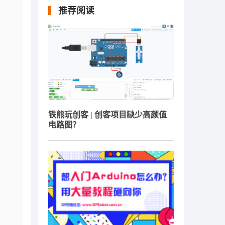
推荐阅读
铁熊玩创客 | 创客项目缺少高颜值
电路图？