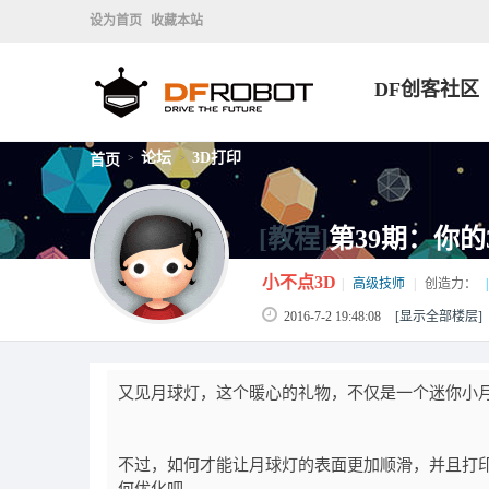
设为首页
收藏本站
DF创客社区
论坛
3D打印
首页
>
>
[教程]
第39期：你的
小不点3D
|
高级技师
|
创造力：
|
2016-7-2 19:48:08
[显示全部楼层]
又见月球灯，这个暖心的礼物，不仅是一个迷你小月
不过，如何才能让月球灯的表面更加顺滑，并且打