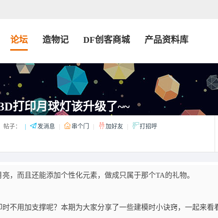
论坛
造物记
DF创客商城
产品资料库
3D打印月球灯该升级了~~
帖子：
|
发消息
|
串个门
|
加好友
|
打招呼
亮，而且还能添加个性化元素，做成只属于那个TA的礼物。
印时不用加支撑呢？本期为大家分享了一些建模时小诀窍，一起来看